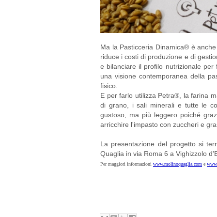
Ma la Pasticceria Dinamica® è anche 
riduce i costi di produzione e di gestion
e bilanciare il profilo nutrizionale pe
una visione contemporanea della past
fisico.
E per farlo utilizza Petra®, la farina
di grano, i sali minerali e tutte le 
gustoso, ma più leggero poiché grazie
arricchire l'impasto con zuccheri e gras
La presentazione del progetto si ter
Quaglia in via Roma 6 a Vighizzolo d'E
Per maggiori informazioni
www.molinoquaglia.com
e
www.