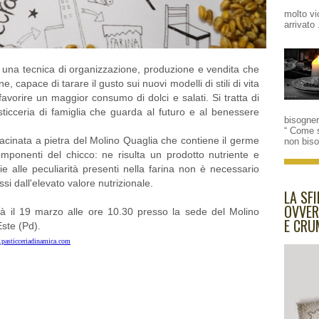
molto vi
arrivato 
una tecnica di organizzazione, produzione e vendita che
e, capace di tarare il gusto sui nuovi modelli di stili di vita
r favorire un maggior consumo di dolci e salati. Si tratta di
icceria di famiglia che guarda al futuro e al benessere
bisogne
“ Come 
 macinata a pietra del Molino Quaglia che contiene il germe
non bis
componenti del chicco: ne risulta un prodotto nutriente e
 alle peculiarità presenti nella farina non è necessario
si dall'elevato valore nutrizionale.
LA SFI
OVVER
rà il 19 marzo alle ore 10.30 presso la sede del Molino
E CRU
ste (Pd).
pasticceriadinamica.com