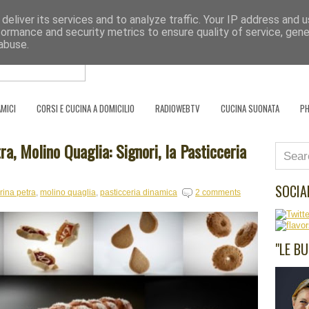
deliver its services and to analyze traffic. Your IP address and 
Se l'uomo è ciò che mangia, il cuoco è ciò
formance and security metrics to ensure quality of service, gen
abuse.
HOME PAGE
SCRIVO PER
PARTNER
AMICI
CORSI E CUCINA A DOMICILIO
RADIOWEBTV
CUCINA SUONATA
P
a, Molino Quaglia: Signori, la Pasticceria
SOCIA
arina petra
,
molino quaglia
,
pasticceria dinamica
2 comments
"LE B