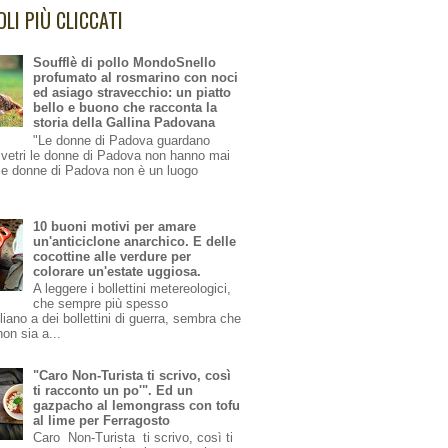
OLI PIÙ CLICCATI
Soufflè di pollo MondoSnello
profumato al rosmarino con noci
ed asiago stravecchio: un piatto
bello e buono che racconta la
storia della Gallina Padovana
"Le donne di Padova guardano
i vetri le donne di Padova non hanno mai
le donne di Padova non è un luogo
10 buoni motivi per amare
un'anticiclone anarchico. E delle
cocottine alle verdure per
colorare un'estate uggiosa.
A leggere i bollettini metereologici,
che sempre più spesso
iano a dei bollettini di guerra, sembra che
non sia a...
"Caro Non-Turista ti scrivo, così
ti racconto un po'". Ed un
gazpacho al lemongrass con tofu
al lime per Ferragosto
Caro Non-Turista ti scrivo, così ti