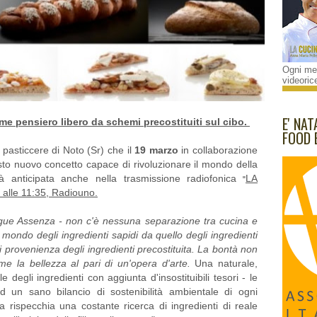
Ogni mes
videorice
E' NAT
e pensiero libero da schemi precostituiti sul cibo.
FOOD 
 pasticcere di Noto (Sr) che il
19 marzo
in collaborazione
to nuovo concetto capace di rivoluzionare il mondo della
à anticipata anche nella trasmissione radiofonica
LA
"
alle 11:35, Radiouno.
gue Assenza - non c'è nessuna separazione tra cucina e
mondo degli ingredienti sapidi da quello degli ingredienti
i provenienza degli ingredienti precostituita. La bontà non
e la bellezza al pari di un'opera d'arte.
Una naturale,
e degli ingredienti con aggiunta d'insostituibili tesori - le
 un sano bilancio di sostenibilità ambientale di ogni
 rispecchia una costante ricerca di ingredienti di reale