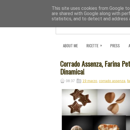
This site uses cookies from Google to 
are shared with Google along with per
statistics, and to detect and address 
»
ABOUT ME
RICETTE
PRESS
Corrado Assenza, Farina Petr
Dinamica!
08:37
19 marzo
,
corrado assenza
,
f