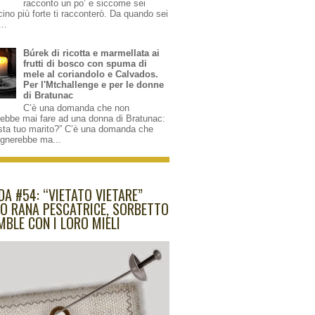
racconto un po’ e siccome sei
cino più forte ti racconterò. Da quando sei
...
Búrek di ricotta e marmellata ai
frutti di bosco con spuma di
mele al coriandolo e Calvados.
Per l'Mtchallenge e per le donne
di Bratunac
C’è una domanda che non
rebbe mai fare ad una donna di Bratunac:
sta tuo marito?” C’è una domanda che
ognerebbe ma...
DA #54: “VIETATO VIETARE”
O RANA PESCATRICE, SORBETTO
MBLE CON I LORO MIELI