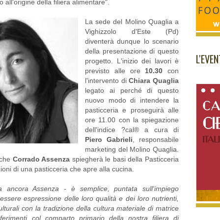
no all'origine della filiera alimentare".
La sede del Molino Quaglia a
Vighizzolo d'Este (Pd)
diventerà dunque lo scenario
della presentazione di questo
L'EVE
progetto. L'inizio dei lavori è
previsto alle ore
10.30
con
l'intervento di
Chiara Quaglia
legato ai perché di questo
nuovo modo di intendere la
pasticceria e proseguirà alle
ore 11.00 con la spiegazione
dell'indice ?cal® a cura di
Piero Gabrieli
, responsabile
marketing del Molino Quaglia.
 che
Corrado Assenza
spiegherà le basi della Pasticceria
ni di una pasticceria che apre alla cucina.
a ancora Assenza - è semplice, puntata sull'impiego
essere espressione delle loro qualità e dei loro nutrienti,
ulturali con la tradizione della cultura materiale di matrice
ferimenti col comparto primario della nostra filiera di