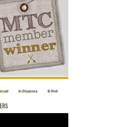
iccati
In Dispensa
B-Roll
ERS