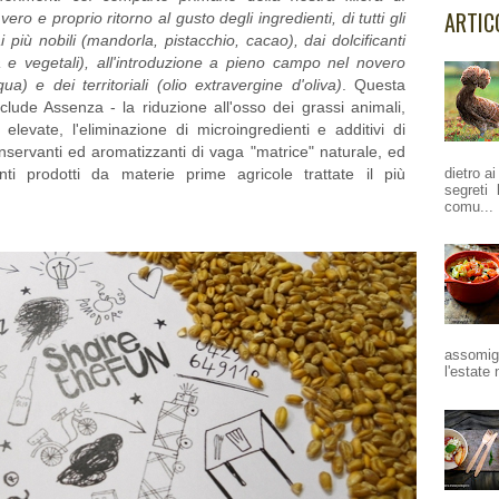
ARTIC
ero e proprio ritorno al gusto degli ingredienti, di tutti gli
 ai più nobili (mandorla, pistacchio, cacao), dai dolcificanti
sca e vegetali), all'introduzione a pieno campo nel novero
ua) e dei territoriali (olio extravergine d'oliva)
. Questa
lude Assenza - la riduzione all'osso dei grassi animali,
elevate, l'eliminazione di microingredienti e additivi di
conservanti ed aromatizzanti di vaga "matrice" naturale, ed
dietro a
enti prodotti da materie prime agricole trattate il più
segreti 
comu...
assomigl
l'estate 