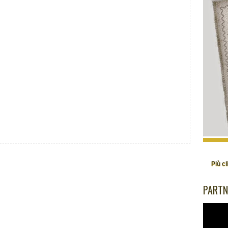
Più cl
PARTN