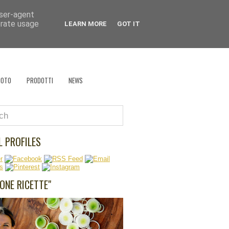
user-agent
 che cucina?
erate usage
LEARN MORE
GOT IT
EVENTI
RÉCLAME
RICETTA VAGABONDA
HOTO
PRODOTTI
NEWS
L PROFILES
UONE RICETTE"