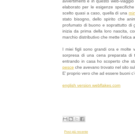
avvertimenti e in questo web-viaggio
elaborato per le esigenze specifich
scelto quasi a caso, quella di una
min
stato bisogno, dello spirito che ani
profumato di buono e soprattutto di g
inizia da prima della loro nascita, 
marchio distributivo che mette l’etica all
I miei figli sono grandi ora e molte v
sorpresa di una cena preparata di tu
entrando in casa ho scoperto che s
pesce
che avevano trovato nel sito su
E’ proprio vero che ad essere buoni c’
english version webflakes.com
Post più recente