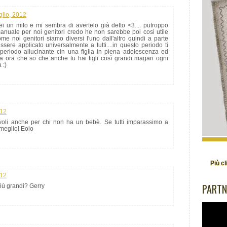
glio, 2012
i un mito e mi sembra di avertelo già detto <3.... putroppo
anuale per noi genitori credo he non sarebbe poi cosi utile
me noi genitori siamo diversi l'uno dall'altro quindi a parte
sere applicato universalmente a tutti....in questo periodo ti
periodo allucinante cin una figlia in piena adolescenza ed
ma ora che so che anche tu hai figli così grandi magari ogni
 :)
012
voli anche per chi non ha un bebè. Se tutti imparassimo a
meglio! Eolo
Più cl
012
PARTN
più grandi? Gerry