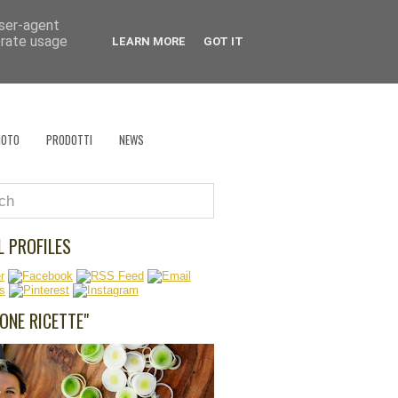
user-agent
 che cucina?
erate usage
LEARN MORE
GOT IT
EVENTI
RÉCLAME
RICETTA VAGABONDA
HOTO
PRODOTTI
NEWS
L PROFILES
UONE RICETTE"