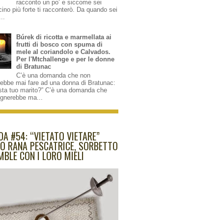
racconto un po’ e siccome sei
cino più forte ti racconterò. Da quando sei
...
Búrek di ricotta e marmellata ai
frutti di bosco con spuma di
mele al coriandolo e Calvados.
Per l'Mtchallenge e per le donne
di Bratunac
C’è una domanda che non
rebbe mai fare ad una donna di Bratunac:
sta tuo marito?” C’è una domanda che
ognerebbe ma...
DA #54: “VIETATO VIETARE”
O RANA PESCATRICE, SORBETTO
MBLE CON I LORO MIELI