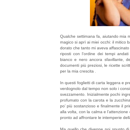
Qualche settimana fa, aiutando mia ma
magico si aprì ai miei occhi: il mitico 
dorato che tanto mi aveva affascinato 
riposti con l’ordine dei tempi andati
bianco e nero ancora sfavillante, de
documenti più preziosi, le ricette scr
per la mia crescita .
In questi foglietti di carta leggera e pr
verdognolo dal tempo non solo i consi
svezzamento. Inizialmente pochi ingred
profumato con la carota e la zucchina,
po’ più sostanzioso e finalmente il p
alla volta, con la calma e l’attenzione
pronto ad affrontare le intemperie della
Ma quello che divenne poi spunto di r