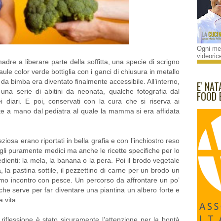
Ogni mes
videorice
dre a liberare parte della soffitta, una specie di scrigno
baule color verde bottiglia con i ganci di chiusura in metallo
da bimba era diventato finalmente accessibile. All’interno,
E' NAT
 una serie di abitini da neonata, qualche fotografia dal
FOOD 
i diari. E poi, conservati con la cura che si riserva ai
itte a mano dal pediatra al quale la mamma si era affidata
eziosa erano riportati in bella grafia e con l’inchiostro reso
gli puramente medici ma anche le ricette specifiche per lo
ienti: la mela, la banana o la pera. Poi il brodo vegetale
 la pastina sottile, il pezzettino di carne per un brodo un
rimo incontro con pesce. Un percorso da affrontare un po’
 che serve per far diventare una piantina un albero forte e
 vita.
iflessione è stato sicuramente l’attenzione per la bontà