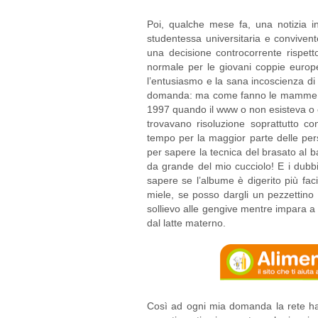
Poi, qualche mese fa, una notizia in
studentessa universitaria e conviven
una decisione controcorrente rispe
normale per le giovani coppie europee
l’entusiasmo e la sana incoscienza di
domanda: ma come fanno le mamme del t
1997 quando il www o non esisteva o era
trovavano risoluzione soprattutto co
tempo per la maggior parte delle pers
per sapere la tecnica del brasato al 
da grande del mio cucciolo! E i dubbi
sapere se l’albume è digerito più faci
miele, se posso dargli un pezzettino
sollievo alle gengive mentre impara a
dal latte materno.
Così ad ogni mia domanda la rete ha r