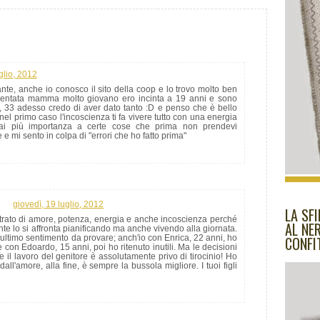
glio, 2012
nte, anche io conosco il sito della coop e lo trovo molto ben
iventata mamma molto giovano ero incinta a 19 anni e sono
 33 adesso credo di aver dato tanto :D e penso che è bello
l primo caso l'incoscienza ti fa vivere tutto con una energia
ai più importanza a certe cose che prima non prendevi
 mi sento in colpa di "errori che ho fatto prima"
giovedì, 19 luglio, 2012
LA SF
trato di amore, potenza, energia e anche incoscienza perché
AL NE
ente lo si affronta pianificando ma anche vivendo alla giornata.
l'ultimo sentimento da provare; anch'io con Enrica, 22 anni, ho
CONFI
 con Edoardo, 15 anni, poi ho ritenuto inutili. Ma le decisioni
e il lavoro del genitore è assolutamente privo di tirocinio! Ho
all'amore, alla fine, è sempre la bussola migliore. I tuoi figli