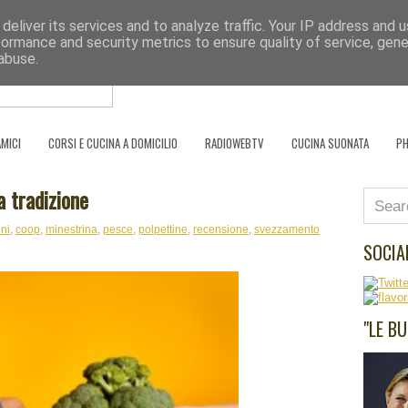
deliver its services and to analyze traffic. Your IP address and 
Se l'uomo è ciò che mangia, il cuoco è ciò
formance and security metrics to ensure quality of service, gen
abuse.
HOME PAGE
SCRIVO PER
PARTNER
AMICI
CORSI E CUCINA A DOMICILIO
RADIOWEBTV
CUCINA SUONATA
P
 tradizione
ni
,
coop
,
minestrina
,
pesce
,
polpettine
,
recensione
,
svezzamento
SOCIA
"LE B