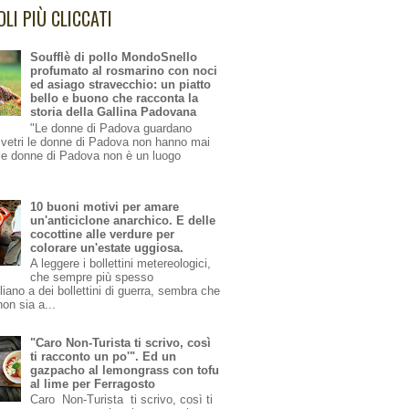
OLI PIÙ CLICCATI
Soufflè di pollo MondoSnello
profumato al rosmarino con noci
ed asiago stravecchio: un piatto
bello e buono che racconta la
storia della Gallina Padovana
"Le donne di Padova guardano
i vetri le donne di Padova non hanno mai
le donne di Padova non è un luogo
10 buoni motivi per amare
un'anticiclone anarchico. E delle
cocottine alle verdure per
colorare un'estate uggiosa.
A leggere i bollettini metereologici,
che sempre più spesso
iano a dei bollettini di guerra, sembra che
non sia a...
"Caro Non-Turista ti scrivo, così
ti racconto un po'". Ed un
gazpacho al lemongrass con tofu
al lime per Ferragosto
Caro Non-Turista ti scrivo, così ti