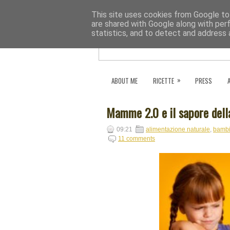
This site uses cookies from Google to 
are shared with Google along with per
statistics, and to detect and address 
»
ABOUT ME
RICETTE
PRESS
Mamme 2.0 e il sapore della
09:21
alimentazione naturale
,
bambi
11 comments