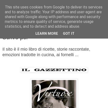
This site uses cookies from Google to deliver its services
La cucina di QB
and to analyze traffic. Your IP address and user-agent are
shared with Google along with performance and security
metrics to ensure quality of service, generate usage
Se l'uomo è ciò che mangia il cuoco è ciò che cucina?
statistics, and to detect and address abuse.
LEARN MORE
GOT IT
Scrivo per
Il sito è il mio libro di ricette, storie raccontate,
emozioni tradotte in cucina, ai fornelli ...