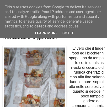
This site uses cookies from Google to deliver its services
La cucina di QB
and to analyze traffic. Your IP address and user-agent are
shared with Google along with performance and security
metrics to ensure quality of service, generate usage
Se l'uomo è ciò che mangia il cuoco è ciò che cucina?
statistics, and to detect and address abuse.
LEARN MORE
GOT IT
Rattatouille e gamberi
E' vero che il finger
food ed i bicchierini
spopolano da tempo,
lo so, in qualsiasi
rivista di cucina o di
rubrica che tratti di
cibo alla fine saltano
fuori..eppure..sopratt
utto nelle sere estive,
quanto si decide in
poco tempo di
godere della
compagnia di amici