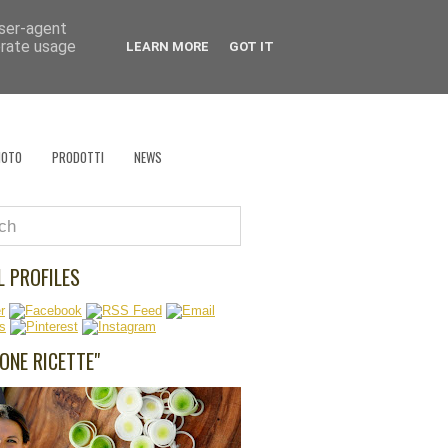
user-agent
 che cucina?
erate usage
LEARN MORE
GOT IT
EVENTI
RÉCLAME
RICETTA VAGABONDA
HOTO
PRODOTTI
NEWS
L PROFILES
UONE RICETTE"