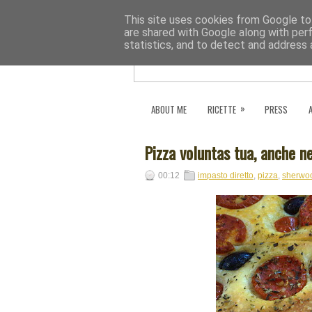
This site uses cookies from Google to 
are shared with Google along with per
statistics, and to detect and address 
»
ABOUT ME
RICETTE
PRESS
Pizza voluntas tua, anche ne
00:12
impasto diretto
,
pizza
,
sherwoo