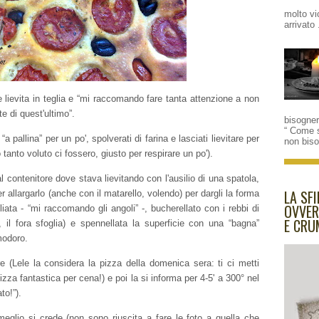
molto vi
arrivato 
e lievita in teglia e “mi raccomando fare tanta attenzione a non
te di quest'ultimo”.
bisogne
“ Come 
a pallina” per un po', spolverati di farina e lasciati lievitare per
non bis
tanto voluto ci fossero, giusto per respirare un po').
l contenitore dove stava lievitando con l'ausilio di una spatola,
LA SFI
er allargarlo (anche con il matarello, volendo) per dargli la forma
OVVER
liata - “mi raccomando gli angoli” -, bucherellato con i rebbi di
E CRU
, il fora sfoglia) e spennellata la superficie con una “bagna”
modoro.
re (Lele la considera la pizza della domenica sera: ti ci metti
zza fantastica per cena!) e poi la si informa per 4-5' a 300° nel
to!”).
meglio si crede (non sono riuscita a fare le foto a quella che