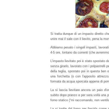
Si tratta dunque di un impasto diretto ch
unire mai il sale con il lievito, pena la mor
Abbiamo pesato i singoli impasti, lavorati “
4-5 ore, lontano da correnti (che avremmo 
L'impasto lievitato poi è stato spostato da
senza girarlo, lavorato con i polpastrelli p
della teglia, spostato poi in questa ben o
una forchetta (o con l'apposito attrezzo
formata da acqua sporcata appena di po
La si lascia lievitare ancora un paio d'o
subito dopo pranzo e per sera voilà una pi
forno statico (“mi raccomando, non ventila
La si toglie dal forno per farcirla come 