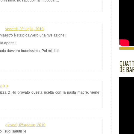
nissima, ho l'acquolina in bocca.....
venerdì, 30 luglio, 2010
 Maestro è stato davvero una rivelazione!
cia aperte!
nuta davvero buonissima. Poi mi dici!
QUATT
DE BA
 2010
izza :) Ho provato questa ricetta con la pasta madre, viene
giovedì, 05 agosto, 2010
 suoi saluti! :-)