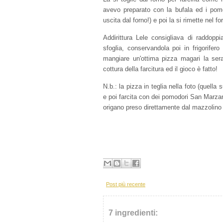
avevo preparato con la bufala ed i pomod
uscita dal forno!) e poi la si rimette nel for
Addirittura Lele consigliava di raddopp
sfoglia, conservandola poi in frigorifero
mangiare un'ottima pizza magari la sera
cottura della farcitura ed il gioco è fatto!
N.b.: la pizza in teglia nella foto (quella 
e poi farcita con dei pomodori San Marzano
origano preso direttamente dal mazzolino
Post più recente
7 ingredienti: