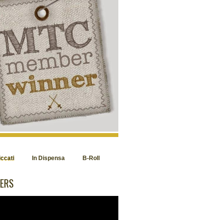
iccati
In Dispensa
B-Roll
ERS