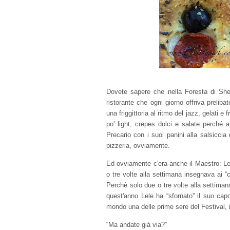
Dovete sapere che nella Foresta di She
ristorante che ogni giorno offriva prelib
una friggittoria al ritmo del jazz, gelati e
po' light, crepes dolci e salate perché 
Precario con i suoi panini alla salsiccia
pizzeria, ovviamente.
Ed ovviamente c'era anche il Maestro: Lel
o tre volte alla settimana insegnava ai “
Perchè solo due o tre volte alla settima
quest'anno Lele ha “sfornato” il suo capo
mondo una delle prime sere del Festival, 
“Ma andate già via?”