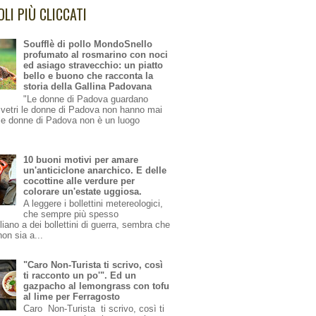
OLI PIÙ CLICCATI
Soufflè di pollo MondoSnello
profumato al rosmarino con noci
ed asiago stravecchio: un piatto
bello e buono che racconta la
storia della Gallina Padovana
"Le donne di Padova guardano
i vetri le donne di Padova non hanno mai
le donne di Padova non è un luogo
10 buoni motivi per amare
un'anticiclone anarchico. E delle
cocottine alle verdure per
colorare un'estate uggiosa.
A leggere i bollettini metereologici,
che sempre più spesso
iano a dei bollettini di guerra, sembra che
non sia a...
"Caro Non-Turista ti scrivo, così
ti racconto un po'". Ed un
gazpacho al lemongrass con tofu
al lime per Ferragosto
Caro Non-Turista ti scrivo, così ti