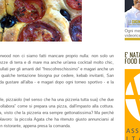
Ogni mes
videorice
E' NAT
rwood non ci siamo fatti mancare proprio nulla: non solo un
FOOD 
atezze di terra e di mare ma anche un'area cocktail molto chic,
 frullati per gli amanti del “frescofreschissimo” e magari anche un
a qualche tentazione bisogna pur cedere, kebab invitanti, San
 da gustare all'alba - e magari dopo ogni torneo sportivo - e la
e, pizzaiolo (nel senso che ha una pizzeria tutta sua) che due
collabora” come si prepara una pizza, dall'impasto alla cottura.
na, visto che la pizzeria era sempre gettonatissima? Ma perchè
lavoro: la piccola Agata che ha ritenuto giusto annunciarsi al
in ristorante, appena presa la comanda.