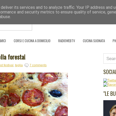
deliver its services and to analyze traffic. Your IP address and 
Se l'uomo è ciò che mangia, il cuoco è ciò
formance and security metrics to ensure quality of service, gen
abuse.
HOME PAGE
SCRIVO PER
PARTNER
AMICI
CORSI E CUCINA A DOMICILIO
RADIOWEBTV
CUCINA SUONATA
P
lla foresta!
d festival
,
teglia
7 comments
SOCIA
"LE B