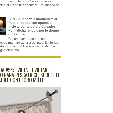
racconto un po’ e siccome sei
cino più forte ti racconterò. Da quando sei
...
Búrek di ricotta e marmellata ai
frutti di bosco con spuma di
mele al coriandolo e Calvados.
Per l'Mtchallenge e per le donne
di Bratunac
C’è una domanda che non
rebbe mai fare ad una donna di Bratunac:
sta tuo marito?” C’è una domanda che
ognerebbe ma...
DA #54: “VIETATO VIETARE”
O RANA PESCATRICE, SORBETTO
MBLE CON I LORO MIELI