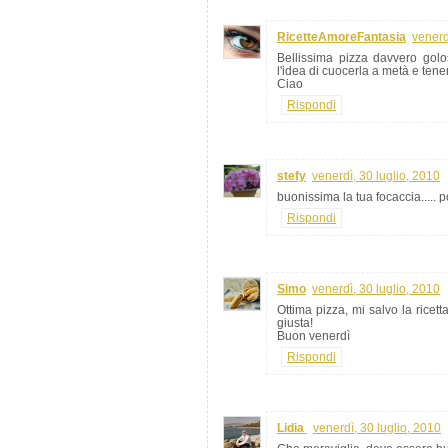
RicetteAmoreFantasia
venerd
Bellissima pizza davvero gol
l'idea di cuocerla a metà e tener
Ciao
Rispondi
stefy
venerdì, 30 luglio, 2010
buonissima la tua focaccia.....
Rispondi
Simo
venerdì, 30 luglio, 2010
Ottima pizza, mi salvo la ricet
giusta!
Buon venerdì
Rispondi
Lidia
venerdì, 30 luglio, 2010