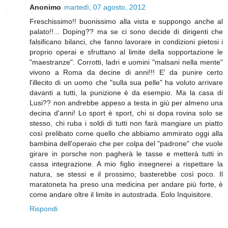
Anonimo
martedì, 07 agosto, 2012
Freschissimo!! buonissimo alla vista e suppongo anche al
palato!!... Doping?? ma se ci sono decide di dirigenti che
falsificano bilanci, che fanno lavorare in condizioni pietosi i
proprio operai e sfruttano al limite della sopportazione le
"maestranze". Corrotti, ladri e uomini "malsani nella mente"
vivono a Roma da decine di anni!!! E' da punire certo
l'illecito di un uomo che "sulla sua pelle" ha voluto arrivare
davanti a tutti, la punizione è da esempio. Ma la casa di
Lusi?? non andrebbe appeso a testa in giù per almeno una
decina d'anni! Lo sport è sport, chi si dopa rovina solo se
stesso, chi ruba i soldi di tutti non farà mangiare un piatto
così prelibato come quello che abbiamo ammirato oggi alla
bambina dell'operaio che per colpa del "padrone" che vuole
girare in porsche non pagherà le tasse e metterà tutti in
cassa integrazione. A mio figlio insegnerei a rispettare la
natura, se stessi e il prossimo, basterebbe così poco. Il
maratoneta ha preso una medicina per andare più forte, è
come andare oltre il limite in autostrada. Eolo Inquisitore.
Rispondi