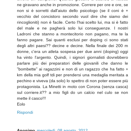
ne giravano anche in promozione. Correre per ore e ore, se
non si è sorretti dall'aiuto dello psicologo (se il coni è +
vecchio del concistoro secondo vuol dire che siamo dei
rincoglioniti) non è facile. Certo l'hai scelto lui, ma si è fatto
del male e ne pagherà solo lui conseguenze. I nostri
Ladroni che stanno a montecitorio non pagano, ma te la
fanno pagare. Sai quanti esclusi per doping ci sono stati
degli altri paesi?? decine e decine. Nella finale dei 200 m
donne, c'era un atleta sospesa per due anni (doping) oggi
ha vinto l'argento. Quindi, i signori giornalisti dovrebbero
parlare più dei preparatori delle giovanili che danno le
"bombette" ai ragazzini e non di un ragazzo che ha fatto +
km della mia golf tdi per prendersi una medaglia meritata a
pechino e viveva (da solo) lo spettro di non poter essere più
protagonista. La Minetti in moto con Corona (senza casca)
sul corriere.it?? a mio figli do un calcio nel culo se non
mette il casco!!!
Eolo
Rispondi
Anonimo
mercoledì, 08 agosto, 2012