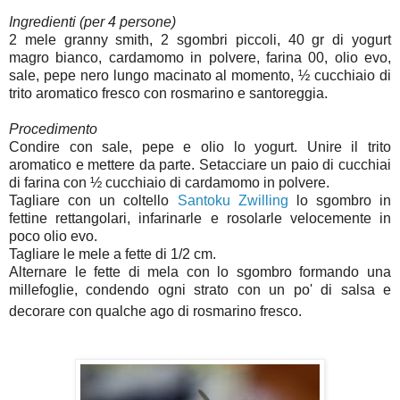
Ingredienti (per 4 persone)
2 mele granny smith
,
2 sgombri piccoli
,
40 gr di yogurt
magro bianco, cardamomo in polvere, farina 00, olio evo,
sale, pepe nero lungo macinato al momento, ½ cucchiaio di
trito aromatico fresco con rosmarino e santoreggia.
Procedimento
Condire con sale, pepe e olio lo yogurt. Unire il trito
aromatico e mettere da parte. Setacciare un paio di cucchiai
di farina con ½ cucchiaio di cardamomo in polvere.
Tagliare con un coltello
Santoku Zwilling
lo sgombro in
fettine rettangolari, infarinarle e rosolarle velocemente in
poco olio evo.
Tagliare le mele a fette di 1/2 cm.
Alternare le fette di mela con lo sgombro formando una
millefoglie, condendo ogni strato con un po' di salsa e
decorare con qualche ago di rosmarino fresco.