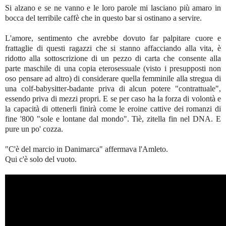
Si alzano e se ne vanno e le loro parole mi lasciano più amaro in
bocca del terribile caffè che in questo bar si ostinano a servire.
L'amore, sentimento che avrebbe dovuto far palpitare cuore e
frattaglie di questi ragazzi che si stanno affacciando alla vita, è
ridotto alla sottoscrizione di un pezzo di carta che consente alla
parte maschile di una copia eterosessuale (visto i presupposti non
oso pensare ad altro) di considerare quella femminile alla stregua di
una colf-babysitter-badante priva di alcun potere "contrattuale",
essendo priva di mezzi propri. E se per caso ha la forza di volontà e
la capacità di ottenerli finirà come le eroine cattive dei romanzi di
fine '800 "sole e lontane dal mondo". Tiè, zitella fin nel DNA. E
pure un po' cozza.
"C'è del marcio in Danimarca" affermava l'Amleto.
Q
ui c'è solo del vuoto.