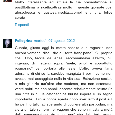
Molto interessante ed attuale la tua presentazione al
post!!!ottima la ricetta,attrae molto in queste giornate così
afose,fresca e gustosa,insolita...complimenti!!!una felice
serata
Rispondi
Pellegrina
martedì, 07 agosto, 2012
Guarda, giusto oggi in metro ascolto due ragazzini non
ancora ventenni disquisire di "torta frangipane". Sì, proprio
così. Uno, faccia da lenza, raccomandava all'altro, più
ingenuo, di metterci sopra "mele, pinoli e soprattutto
rosmarino" per portarla alle feste. L'altro aveva l'aria
adorante di chi se la sarebbe mangiata lì per lì come non
avesse mai assaggiato nulla in vita sua. Estrazione sociale
a mio giudizio tutt'altro che modesta, ma non ostentata,
vestiti sobri ma non banali, accento relativamente neutro (in
una città in cui la cafonaggine burina impera è un segno
importante). Ero a bocca aperta dopo aver letto il post e li
ho perfino tallonati sperando di cogliere altri particolari, ma
c'era un tale rumore nel vagone che sono rimasta a metà
della conversazione. Ho capito però che dalla torta erano