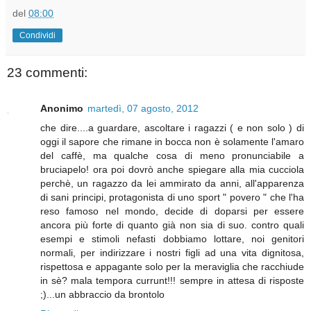
del
08:00
Condividi
23 commenti:
Anonimo
martedì, 07 agosto, 2012
che dire....a guardare, ascoltare i ragazzi ( e non solo ) di
oggi il sapore che rimane in bocca non è solamente l'amaro
del caffè, ma qualche cosa di meno pronunciabile a
bruciapelo! ora poi dovrò anche spiegare alla mia cucciola
perchè, un ragazzo da lei ammirato da anni, all'apparenza
di sani principi, protagonista di uno sport " povero " che l'ha
reso famoso nel mondo, decide di doparsi per essere
ancora più forte di quanto già non sia di suo. contro quali
esempi e stimoli nefasti dobbiamo lottare, noi genitori
normali, per indirizzare i nostri figli ad una vita dignitosa,
rispettosa e appagante solo per la meraviglia che racchiude
in sè? mala tempora currunt!!! sempre in attesa di risposte
;)...un abbraccio da brontolo