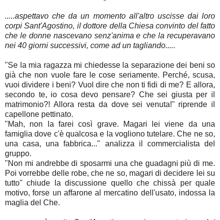
.....aspettavo che da un momento all'altro uscisse dai loro
corpi Sant'Agostino, il dottore della Chiesa convinto del fatto
che le donne nascevano senz'anima e che la recuperavano
nei 40 giorni successivi, come ad un tagliando.....
"Se la mia ragazza mi chiedesse la separazione dei beni so
già che non vuole fare le cose seriamente. Perché, scusa,
vuoi dividere i beni? Vuol dire che non ti fidi di me? E allora,
secondo te, io cosa devo pensare? Che sei giusta per il
matrimonio?! Allora resta da dove sei venuta!" riprende il
capellone pettinato.
"Mah, non la farei così grave. Magari lei viene da una
famiglia dove c'è qualcosa e la vogliono tutelare. Che ne so,
una casa, una fabbrica..." analizza il commercialista del
gruppo.
"Non mi andrebbe di sposarmi una che guadagni più di me.
Poi vorrebbe delle robe, che ne so, magari di decidere lei su
tutto" chiude la discussione quello che chissà per quale
motivo, forse un affarone al mercatino dell'usato, indossa la
maglia del Che.