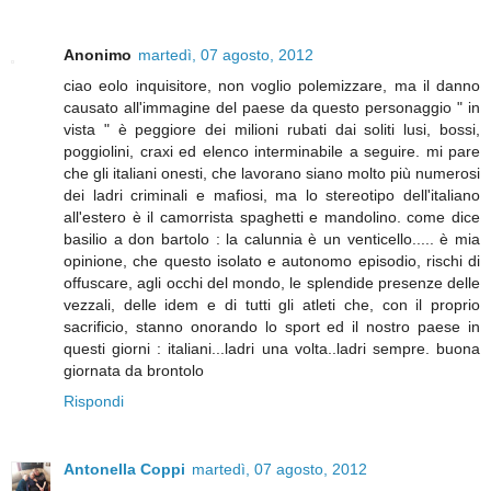
Anonimo
martedì, 07 agosto, 2012
ciao eolo inquisitore, non voglio polemizzare, ma il danno
causato all'immagine del paese da questo personaggio " in
vista " è peggiore dei milioni rubati dai soliti lusi, bossi,
poggiolini, craxi ed elenco interminabile a seguire. mi pare
che gli italiani onesti, che lavorano siano molto più numerosi
dei ladri criminali e mafiosi, ma lo stereotipo dell'italiano
all'estero è il camorrista spaghetti e mandolino. come dice
basilio a don bartolo : la calunnia è un venticello..... è mia
opinione, che questo isolato e autonomo episodio, rischi di
offuscare, agli occhi del mondo, le splendide presenze delle
vezzali, delle idem e di tutti gli atleti che, con il proprio
sacrificio, stanno onorando lo sport ed il nostro paese in
questi giorni : italiani...ladri una volta..ladri sempre. buona
giornata da brontolo
Rispondi
Antonella Coppi
martedì, 07 agosto, 2012