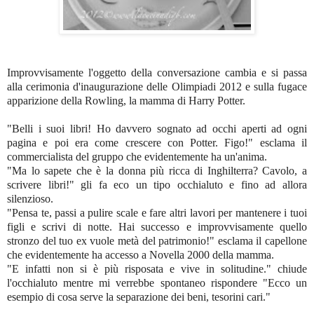
Improvvisamente l'oggetto della conversazione cambia e si passa
alla cerimonia d'inaugurazione delle Olimpiadi 2012 e sulla fugace
apparizione della Rowling, la mamma di Harry Potter.
"Belli i suoi libri! Ho davvero sognato ad occhi aperti ad ogni
pagina e poi era come crescere con Potter. Figo!" esclama il
commercialista del gruppo che evidentemente ha un'anima.
"Ma lo sapete che è la donna più ricca di Inghilterra? Cavolo, a
scrivere libri!" gli fa eco un tipo occhialuto e fino ad allora
silenzioso.
"Pensa te, passi a pulire scale e fare altri lavori per mantenere i tuoi
figli e scrivi di notte. Hai successo e improvvisamente quello
stronzo del tuo ex vuole metà del patrimonio!" esclama il capellone
che evidentemente ha accesso a Novella 2000 della mamma.
"E infatti non si è più risposata e vive in solitudine." chiude
l'occhialuto mentre mi verrebbe spontaneo rispondere "Ecco un
esempio di cosa serve la separazione dei beni, tesorini cari."