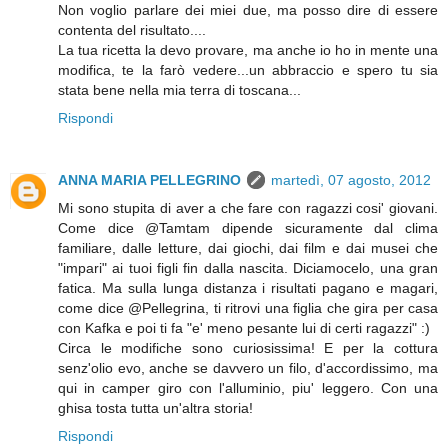
Non voglio parlare dei miei due, ma posso dire di essere
contenta del risultato....
La tua ricetta la devo provare, ma anche io ho in mente una
modifica, te la farò vedere...un abbraccio e spero tu sia
stata bene nella mia terra di toscana...
Rispondi
ANNA MARIA PELLEGRINO
martedì, 07 agosto, 2012
Mi sono stupita di aver a che fare con ragazzi cosi' giovani.
Come dice @Tamtam dipende sicuramente dal clima
familiare, dalle letture, dai giochi, dai film e dai musei che
"impari" ai tuoi figli fin dalla nascita. Diciamocelo, una gran
fatica. Ma sulla lunga distanza i risultati pagano e magari,
come dice @Pellegrina, ti ritrovi una figlia che gira per casa
con Kafka e poi ti fa "e' meno pesante lui di certi ragazzi" :)
Circa le modifiche sono curiosissima! E per la cottura
senz'olio evo, anche se davvero un filo, d'accordissimo, ma
qui in camper giro con l'alluminio, piu' leggero. Con una
ghisa tosta tutta un'altra storia!
Rispondi