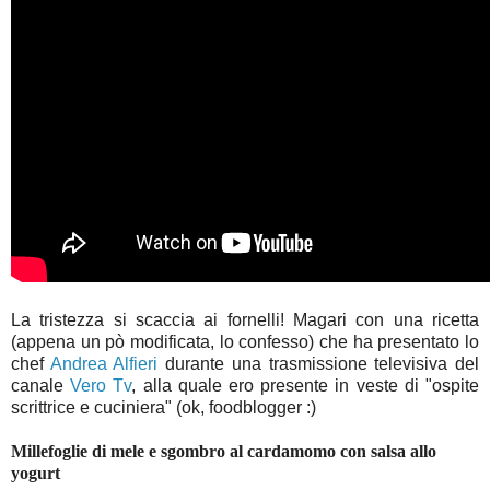
La tristezza si scaccia ai fornelli! Magari con una ricetta
(appena un pò modificata, lo confesso) che ha presentato lo
chef
Andrea Alfieri
durante una trasmissione televisiva del
canale
Vero Tv
, alla quale ero presente in veste di "ospite
scrittrice e cuciniera" (ok, foodblogger :)
Millefoglie di mele e sgombro al cardamomo con salsa allo
yogurt