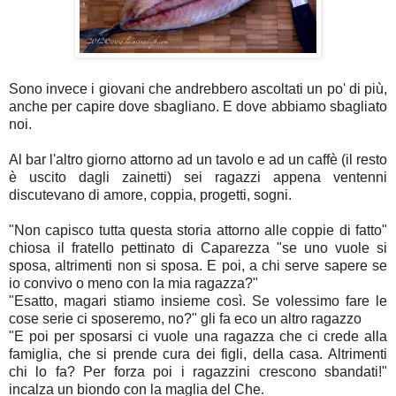
Sono invece i giovani che andrebbero ascoltati un po' di più,
anche per capire dove sbagliano. E dove abbiamo sbagliato
noi.
Al bar l'altro giorno attorno ad un tavolo e ad un caffè (il resto
è uscito dagli zainetti) sei ragazzi appena ventenni
discutevano di amore, coppia, progetti, sogni.
"Non capisco tutta questa storia attorno alle coppie di fatto"
chiosa il fratello pettinato di Caparezza "se uno vuole si
sposa, altrimenti non si sposa. E poi, a chi serve sapere se
io convivo o meno con la mia ragazza?"
"Esatto, magari stiamo insieme così. Se volessimo fare le
cose serie ci sposeremo, no?" gli fa eco un altro ragazzo
"E poi per sposarsi ci vuole una ragazza che ci crede alla
famiglia, che si prende cura dei figli, della casa. Altrimenti
chi lo fa? Per forza poi i ragazzini crescono sbandati!"
incalza un biondo con la maglia del Che.