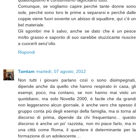
qualunquismo e consumismo fagocitano tutto.
Comunque, se vogliamo capire perché tante donne sono
sole, perché sono loro le prime a separarsi e perché dalle
coppie viene fuori sovente un abisso di squallore, qui c'è un
bel materiale.
Gli sgombri me li salvo, anche se dato che è un pesce
molto grasso e saporito di suo sarebbe stuzzicante riuscire
a cuocerli senz'olio.
Rispondi
Tamtam
martedì, 07 agosto, 2012
Non tutti i giovani parlano così o sono disimpegnati,
dipende anche da quello che hanno respirato in casa, gli
esempi, poco, ma contano, se non hanno mai visto un
quotidiano, ma solo Novella 2000, è facile che da grandi
non leggeranno alcun giornale, è anche vero che spesso il
gruppo conta più degli esempi della famiglia, ma si torna al
discorso di prima, dipende da chi frequentano... questo
discorso è anche un po' razzista, non mi piace farlo, ma in
una città come Roma, il quartiere è determinante per la
formazione di un adolescente....