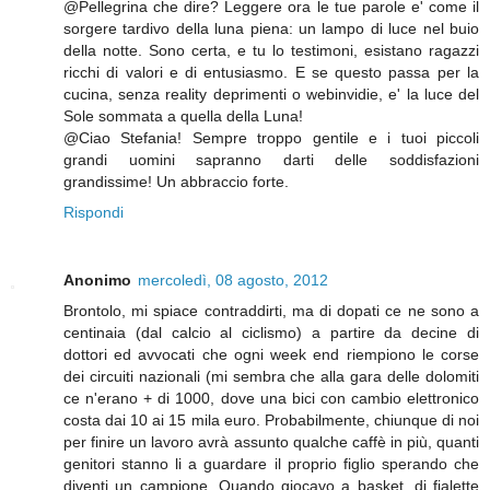
@Pellegrina che dire? Leggere ora le tue parole e' come il
sorgere tardivo della luna piena: un lampo di luce nel buio
della notte. Sono certa, e tu lo testimoni, esistano ragazzi
ricchi di valori e di entusiasmo. E se questo passa per la
cucina, senza reality deprimenti o webinvidie, e' la luce del
Sole sommata a quella della Luna!
@Ciao Stefania! Sempre troppo gentile e i tuoi piccoli
grandi uomini sapranno darti delle soddisfazioni
grandissime! Un abbraccio forte.
Rispondi
Anonimo
mercoledì, 08 agosto, 2012
Brontolo, mi spiace contraddirti, ma di dopati ce ne sono a
centinaia (dal calcio al ciclismo) a partire da decine di
dottori ed avvocati che ogni week end riempiono le corse
dei circuiti nazionali (mi sembra che alla gara delle dolomiti
ce n'erano + di 1000, dove una bici con cambio elettronico
costa dai 10 ai 15 mila euro. Probabilmente, chiunque di noi
per finire un lavoro avrà assunto qualche caffè in più, quanti
genitori stanno li a guardare il proprio figlio sperando che
diventi un campione. Quando giocavo a basket, di fialette