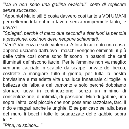
"Ma io non sono una gallina ovaiola!!" certo di replicare
senza successo.
"Appunto! Ma io si!! E costa davvero così tanto a VOI UMANI
permettermi di fare il mio lavoro senza rompermele tanto, le
uova?!"
"Spiegati, perchè ci metto due secondi a tirar fuori la pentola
a pressione, così non devo neppure schiumarti.
"Vedi? Violenza e solo violenza. Allora ti racconto una cosa:
appena usciamo dall'uovo i maschi vengono eliminati, il più
delle volte così come sono finiscono in pastoni che certi
illuminati definiscono farcie. Per le femmine non va meglio:
veniamo cacciate in scatole da scarpe, private del becco,
costrette a mangiare tutto il giorno, per tutta la nostra
brevissima e maledetta vita una luce innaturale ci toglie la
bellezza dell'alba e del tramonto e solo perchè dobbiamo
sfornare uova in continuazione, senza un minimo di
concentrazione, di intimità, di passione! Muri di gabbie, una
sopra l'altra, così piccole che non possiamo razzolare, farci il
nido e magari anche le unghie. E se per caso sei alla base
del muro ti becchi tutte le scagazzate delle gabbie sopra
te..."
"Pina, mi spiace...."