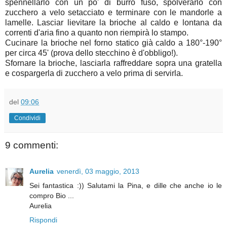
spennellarlo con un po' di burro fuso, spolverarlo con
zucchero a velo setacciato e terminare con le mandorle a
lamelle. Lasciar lievitare la brioche al caldo e lontana da
correnti d'aria fino a quanto non riempirà lo stampo.
Cucinare la brioche nel forno statico già caldo a 180°-190°
per circa 45' (prova dello stecchino è d'obbligo!).
Sfornare la brioche, lasciarla raffreddare sopra una gratella
e cospargerla di zucchero a velo prima di servirla.
del
09:06
Condividi
9 commenti:
Aurelia
venerdì, 03 maggio, 2013
Sei fantastica :)) Salutami la Pina, e dille che anche io le
compro Bio ...
Aurelia
Rispondi