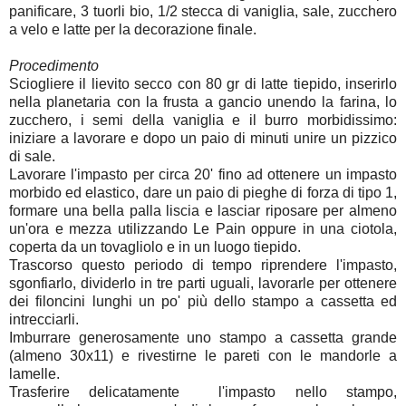
panificare, 3 tuorli bio, 1/2 stecca di vaniglia, sale, zucchero
a velo e latte per la decorazione finale.
Procedimento
Sciogliere il lievito secco con 80 gr di latte tiepido, inserirlo
nella planetaria con la frusta a gancio unendo la farina, lo
zucchero, i semi della vaniglia e il burro morbidissimo:
iniziare a lavorare e dopo un paio di minuti unire un pizzico
di sale.
Lavorare l'impasto per circa 20' fino ad ottenere un impasto
morbido ed elastico, dare un paio di pieghe di forza di tipo 1,
formare una bella palla liscia e lasciar riposare per almeno
un'ora e mezza utilizzando Le Pain oppure in una ciotola,
coperta da un tovagliolo e in un luogo tiepido.
Trascorso questo periodo di tempo riprendere l'impasto,
sgonfiarlo, dividerlo in tre parti uguali, lavorarle per ottenere
dei filoncini lunghi un po' più dello stampo a cassetta ed
intrecciarli.
Imburrare generosamente uno stampo a cassetta grande
(almeno 30x11) e rivestirne le pareti con le mandorle a
lamelle.
Trasferire delicatamente l'impasto nello stampo,