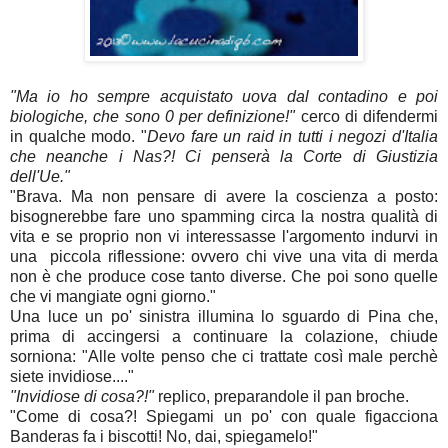
"Ma io ho sempre acquistato uova dal contadino e poi
biologiche, che sono 0 per definizione!"
cerco di difendermi
in qualche modo. "
Devo fare un raid in tutti i negozi d'Italia
che neanche i Nas?! Ci penserà la Corte di Giustizia
dell'Ue."
"Brava. Ma non pensare di avere la coscienza a posto:
bisognerebbe fare uno spamming circa la nostra qualità di
vita e se proprio non vi interessasse l'argomento indurvi in
una piccola riflessione: ovvero chi vive una vita di merda
non è che produce cose tanto diverse. Che poi sono quelle
che vi mangiate ogni giorno."
Una luce un po' sinistra illumina lo sguardo di Pina che,
prima di accingersi a continuare la colazione, chiude
sorniona: "Alle volte penso che ci trattate così male perchè
siete invidiose...."
"Invidiose di cosa?!"
replico, preparandole il pan broche.
"Come di cosa?! Spiegami un po' con quale figacciona
Banderas fa i biscotti! No, dai, spiegamelo!"