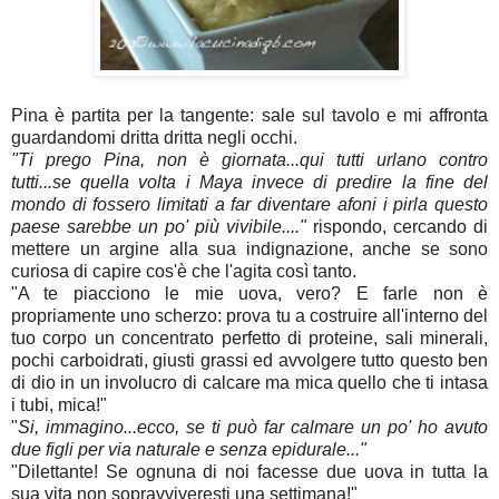
Pina è partita per la tangente: sale sul tavolo e mi affronta
guardandomi dritta dritta negli occhi.
"Ti prego Pina, non è giornata...qui tutti urlano contro
tutti...se quella volta i Maya invece di predire la fine del
mondo di fossero limitati a far diventare afoni i pirla questo
paese sarebbe un po' più vivibile...."
rispondo, cercando di
mettere un argine alla sua indignazione, anche se sono
curiosa di capire cos'è che l'agita così tanto.
"A te piacciono le mie uova, vero? E farle non è
propriamente uno scherzo: prova tu a costruire all'interno del
tuo corpo un concentrato perfetto di proteine, sali minerali,
pochi carboidrati, giusti grassi ed avvolgere tutto questo ben
di dio in un involucro di calcare ma mica quello che ti intasa
i tubi, mica!"
"
Si, immagino...ecco, se ti può far calmare un po' ho avuto
due figli per via naturale e senza epidurale..."
"Dilettante! Se ognuna di noi facesse due uova in tutta la
sua vita non sopravviveresti una settimana!"