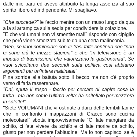
dalle mie parti ed avevo attribuito la lunga assenza al suo
spirito libero ed indipendente. Mi sbagliavo.
"Che succede?"
le faccio mentre con un muso lungo da qua
a la si arrampica sulla sedia per condividere la colazione.
"E che voi umani non vi smentite mai!" risponde con cipiglio
che però viene smorzato subito da una certa malinconia.
"Beh, se vuoi cominciare con le frasi fatte continuo che "non
ci sono più le mezze stagioni" e che "in televisione è un
tribudio di trasmissioni che valorizzano la gastronomia". Se
vuoi svicoliamo due secondi sulla politica così abbiamo
argomenti per un'intera mattinata!"
Pina sorride alla battuta sotto il becco ma non c'è proprio
verso di farla rasserenare.
"Dai, sputa il rospo - faccio per cercare di capire cosa la
turba - ma non come l'ultima volta: ha saltellato per mezz'ora
in salotto!"
"Siete VOI UMANI che vi ostinate a darci delle terribili farine
che in confronto i mappazzoni di Cracco sono cucina
molecolare!" sbotta improvvisamente "Ci fate mangiare da
schifo, ci fate vivere da schifo e ci fate morire da schifo,
giusto per non perdere l'abitudine. Ma io non capisco: se è