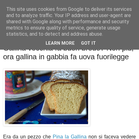
This site uses cookies from Google to deliver its services
La cucina di QB
and to analyze traffic. Your IP address and user-agent are
shared with Google along with performance and security
metrics to ensure quality of service, generate usage
Se l'uomo è ciò che mangia il cuoco è ciò che cucina?
statistics, and to detect and address abuse.
LEARN MORE
GOT IT
Gallina vecchia fa buon brodo? Non più,
ora gallina in gabbia fa uova fuorilegge
Era da un pezzo che
Pina la Gallina
non si faceva vedere