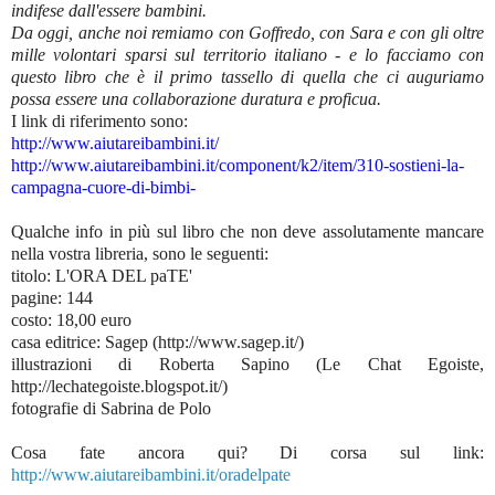
indifese dall'essere bambini.
Da oggi, anche noi remiamo con Goffredo, con Sara e con gli oltre
mille volontari sparsi sul territorio italiano - e lo facciamo con
questo libro che è il primo tassello di quella che ci auguriamo
possa essere una collaborazione duratura e proficua.
I link di riferimento sono:
http://www.aiutareibambini.it/
http://www.aiutareibambini.it/component/k2/item/310-sostieni-la-
campagna-cuore-di-bimbi-
Qualche info in più sul libro che non deve assolutamente mancare
nella vostra libreria, sono le seguenti:
titolo: L'ORA DEL paTE'
pagine: 144
costo: 18,00 euro
casa editrice: Sagep (http://www.sagep.it/)
illustrazioni di Roberta Sapino (Le Chat Egoiste,
http://lechategoiste.blogspot.it/)
fotografie di Sabrina de Polo
Cosa fate ancora qui? Di corsa sul link:
http://www.aiutareibambini.it/oradelpate