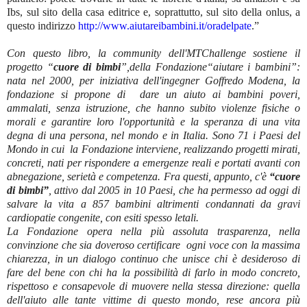
Ibs, sul sito della casa editrice e, soprattutto, sul sito della onlus, a
questo indirizzo
http://www.aiutareibambini.it/oradelpate
.”
Con questo libro, la community dell'MTChallenge sostiene il
progetto “
cuore di bimbi
”,della Fondazione“aiutare i bambini”:
nata nel 2000, per iniziativa dell'ingegner Goffredo Modena, la
fondazione si propone di dare un aiuto ai bambini poveri,
ammalati, senza istruzione, che hanno subito violenze fisiche o
morali e garantire loro l'opportunità e la speranza di una vita
degna di una persona, nel mondo e in Italia. Sono 71 i Paesi del
Mondo in cui la Fondazione interviene, realizzando progetti mirati,
concreti, nati per rispondere a emergenze reali e portati avanti con
abnegazione, serietà e competenza. Fra questi, appunto, c'è
“cuore
di bimbi”
, attivo dal 2005 in 10 Paesi, che ha permesso ad oggi di
salvare la vita a 857 bambini altrimenti condannati da gravi
cardiopatie congenite, con esiti spesso letali.
La Fondazione opera nella più assoluta trasparenza, nella
convinzione che sia doveroso certificare ogni voce con la massima
chiarezza, in un dialogo continuo che unisce chi è desideroso di
fare del bene con chi ha la possibilità di farlo in modo concreto,
rispettoso e consapevole di muovere nella stessa direzione: quella
dell'aiuto alle tante vittime di questo mondo, rese ancora più