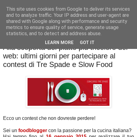
This site uses cookies from Google to deliver its services
La cucina di QB
and to analyze traffic. Your IP address and user-agent are
shared with Google along with performance and security
metrics to ensure quality of service, generate usage
Se l'uomo è ciò che mangia il cuoco è ciò che cucina?
statistics, and to detect and address abuse.
LEARN MORE
GOT IT
Alla scoperta del piatto più tricolore del
web: ultimi giorni per partecipare al
contest di Tre Spade e Slow Food
Ecco un contest che non dovreste perdere!
Sei un
foodblogger
con la passione per la cucina italiana?
Hai tempo fino al
16 gennaio 2015
per realizzare il tuo