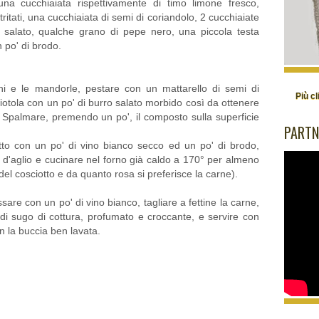
una cucchiaiata rispettivamente di timo limone fresco,
tritati, una cucchiaiata di semi di coriandolo, 2 cucchiaiate
o salato, qualche grano di pepe nero, una piccola testa
n po' di brodo.
chi e le mandorle, pestare con un mattarello di semi di
Più cl
ciotola con un po' di burro salato morbido così da ottenere
Spalmare, premendo un po', il composto sulla superficie
PARTN
otto con un po' di vino bianco secco ed un po' di brodo,
 d'aglio e cucinare nel forno già caldo a 170° per almeno
el cosciotto e da quanto rosa si preferisce la carne).
assare con un po' di vino bianco, tagliare a fettine la carne,
 di sugo di cottura, profumato e croccante, e servire con
on la buccia ben lavata.