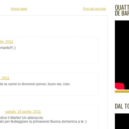
QUATT
Home page
Post più vecchio
DE BA
ile, 2011
arito!!! ;)
e, 2011
to la carne lo divorerei penso, buon we, ciao.
DAL T
sabato, 16 aprile, 2011
ice il Marito! Un abbraccio.
o per festeggiare la primavera! Buona domenica a te :)