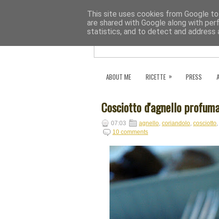
This site uses cookies from Google to 
are shared with Google along with per
statistics, and to detect and address 
»
ABOUT ME
RICETTE
PRESS
Cosciotto d'agnello profum
07:03
agnello
,
coriandolo
,
cosciotto
10 comments