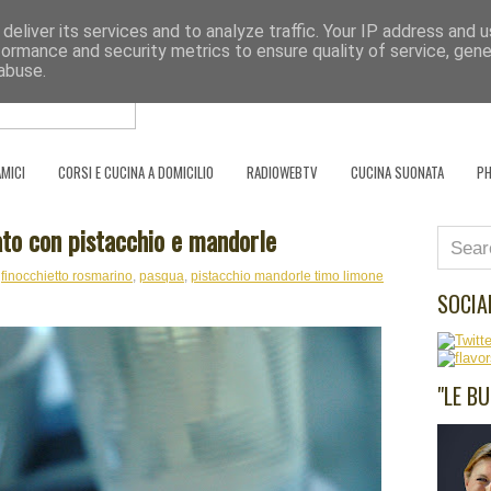
deliver its services and to analyze traffic. Your IP address and 
Se l'uomo è ciò che mangia, il cuoco è ciò
formance and security metrics to ensure quality of service, gen
abuse.
HOME PAGE
SCRIVO PER
PARTNER
AMICI
CORSI E CUCINA A DOMICILIO
RADIOWEBTV
CUCINA SUONATA
P
ato con pistacchio e mandorle
,
finocchietto rosmarino
,
pasqua
,
pistacchio mandorle timo limone
SOCIA
"LE B