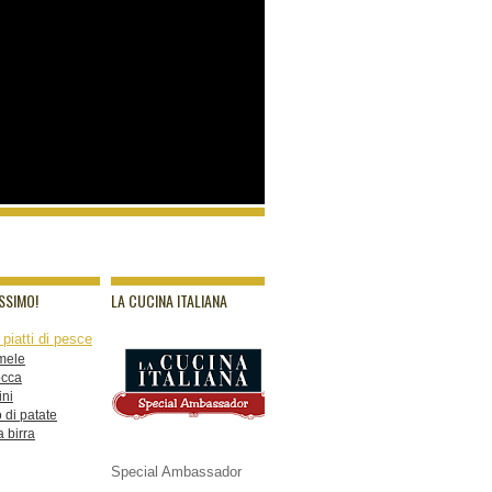
SSIMO!
LA CUCINA ITALIANA
 mele
occa
ini
 di patate
a birra
Special Ambassador