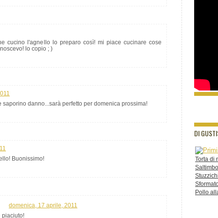
he cucino l'agnello lo preparo così! mi piace cucinare cose
oscevo! lo copio ; )
2011
e saporino danno...sarà perfetto per domenica prossima!
DI GUSTI
011
ello! Buonissimo!
Torta di
Saltimb
Stuzzich
Sformato
Pollo all
domenica, 17 aprile, 2011
 piaciuto!