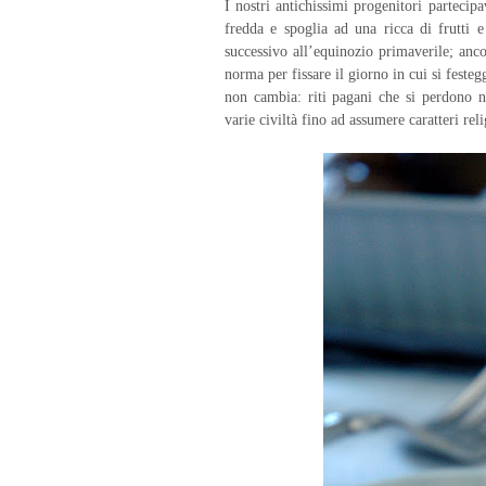
I nostri antichissimi progenitori partecipa
fredda e spoglia ad una ricca di frutti e
successivo all’equinozio primaverile; ancor
norma per fissare il giorno in cui si festeg
non cambia: riti pagani che si perdono ne
varie civiltà fino ad assumere caratteri relig