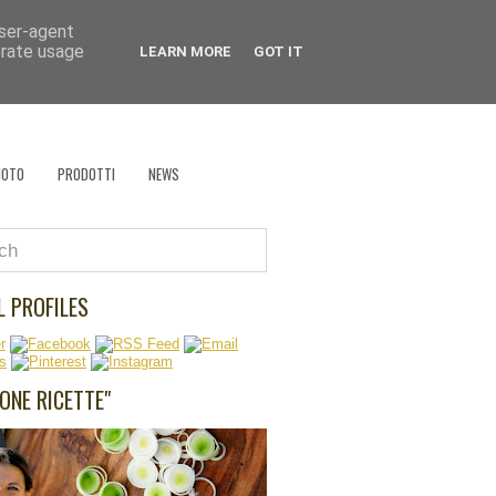
user-agent
 che cucina?
erate usage
LEARN MORE
GOT IT
EVENTI
RÉCLAME
RICETTA VAGABONDA
HOTO
PRODOTTI
NEWS
L PROFILES
UONE RICETTE"