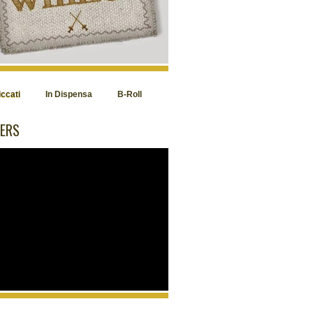
iccati
In Dispensa
B-Roll
ERS