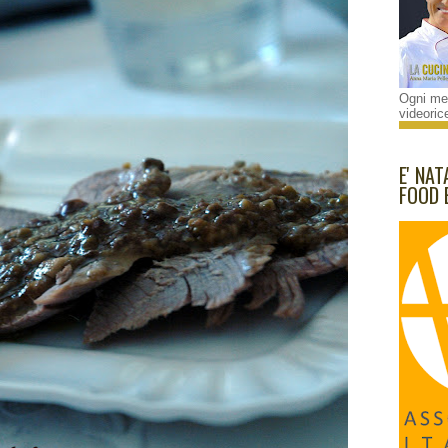
Ogni mes
videorice
E' NAT
FOOD 