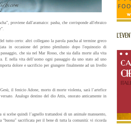
scha”, proviene dall'aramaico: pasha, che corrisponde all'ebraico
re”.
L'EVE
 del tutto certo: altri collegano la parola pascha al termine greco
ggiata in occasione del primo plenilunio dopo l'equinozio di
assaggio, che sia nel Mar Rosso, che sia dalla morte alla vita
era. E nella vita dell’uomo ogni passaggio da uno stato ad uno
mporta dolore e sacrificio per giungere finalmente ad un livello
Gesù, il fenicio Adone, morto di morte violenta, sarà l’artefice
e versato. Analogo destino del dio Attis, onorato anticamente in
a si scelse quindi l’agnello trattandosi di un animale mansuento,
ta “buona” sacrificata per il bene di tutta la comunità: vi ricorda