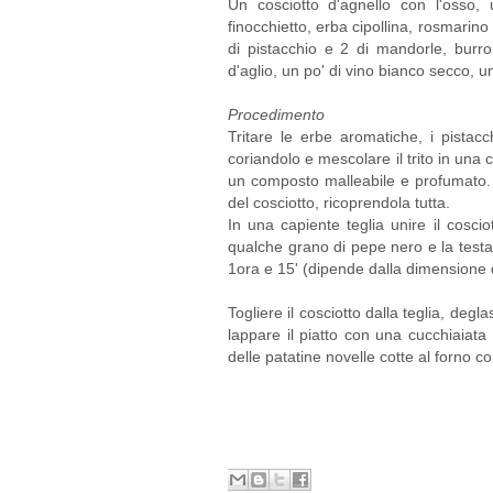
Un cosciotto d'agnello con l'osso, 
finocchietto, erba cipollina, rosmarino 
di pistacchio e 2 di mandorle, burr
d'aglio, un po' di vino bianco secco, u
Procedimento
Tritare le erbe aromatiche, i pistac
coriandolo e mescolare il trito in una 
un composto malleabile e profumato. 
del cosciotto, ricoprendola tutta.
In una capiente teglia unire il cosci
qualche grano di pepe nero e la testa
1ora e 15' (dipende dalla dimensione d
Togliere il cosciotto dalla teglia, degl
lappare il piatto con una cucchiaiata
delle patatine novelle cotte al forno c