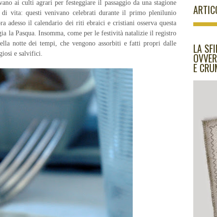
vano ai culti agrari per festeggiare il passaggio da una stagione
ARTIC
 di vita: questi venivano celebrati durante il primo plenilunio
a adesso il calendario dei riti ebraici e cristiani osserva questa
gia la Pasqua. Insomma, come per le festività natalizie il registro
lla notte dei tempi, che vengono assorbiti e fatti propri dalle
LA SFI
iosi e salvifici.
OVVER
E CRU