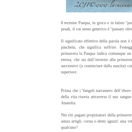
l
l termine Pasqua, in greco e in latino “pa
pesah, il cui senso generico è “passare olt
Il significato effettivo della parola non è
pàschein, che significa soffrire. Feste
primavera la Pasqua indica comunque un p
eterna, che sia dall’inverno alla primav
successivo (a cominciare dalla nascita) co
superiore.
Prima che i Vangeli narrassero dell’ebreo 
della vita risorta attraverso il suo sangu
Anatolia.
Nei riti pagani propiziatori della primaver
senza artigli, corna o denti aguzzi: una vi
qualcuno?