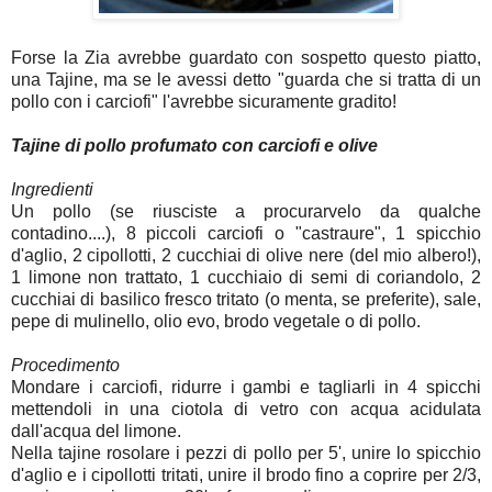
Forse la Zia avrebbe guardato con sospetto questo piatto,
una Tajine, ma se le avessi detto "guarda che si tratta di un
pollo con i carciofi" l'avrebbe sicuramente gradito!
Tajine di pollo profumato con carciofi e olive
Ingredienti
Un pollo (se riusciste a procurarvelo da qualche
contadino....), 8 piccoli carciofi o "castraure", 1 spicchio
d'aglio, 2 cipollotti, 2 cucchiai di olive nere (del mio albero!),
1 limone non trattato, 1 cucchiaio di semi di coriandolo, 2
cucchiai di basilico fresco tritato (o menta, se preferite), sale,
pepe di mulinello, olio evo, brodo vegetale o di pollo.
Procedimento
Mondare i carciofi, ridurre i gambi e tagliarli in 4 spicchi
mettendoli in una ciotola di vetro con acqua acidulata
dall'acqua del limone.
Nella tajine rosolare i pezzi di pollo per 5', unire lo spicchio
d'aglio e i cipollotti tritati, unire il brodo fino a coprire per 2/3,