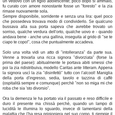
un vedovo con un figlio adolescente; poco dopo si ammalò,
fu curato con amore nonostante fosse un "foresto" e la zia
rimase nuovamente sola.
Sempre disponibile, sorridente e senza una lira: quel poco
che possedeva trovava modo di condividerlo. Se qualcuno
bussava alla sua porta sapeva che avrebbe trovato un
sorriso, qualche verdura dell'orto, qualche uovo e - quando
andava bene - anche una gallina, inseguita al grido di "se te
ciapo te copo!", cosa che puntualmente accadeva.
Solo una volta vidi un atto di "intolleranza" da parte sua.
Venne a trovarla una ricca signora "divorziata" (forse la
prima del paese): abitualmente le portava abiti smessi che
poi la zia ridistribuiva, modello Caritas ante litteram. Appena
la signora uscì la zia "disinfettò" tutto con l'alcool! Maniglia
della porta d'ingresso, sedia, tavolo e tazzina di caffè
(ospitalità sempre e comunque) perchè "non so miga mi che
roba che sia 'sto divorsio".
Ora la demenza le ha portato via il passato e reso difficile e
duro il presente ma chissà perchè, quando un lampo di
lucidità le illumina lo sguardo, invece di lamentarsi della
malattia che l'ha resa prigioniera nel suo corpo, ti riempie il