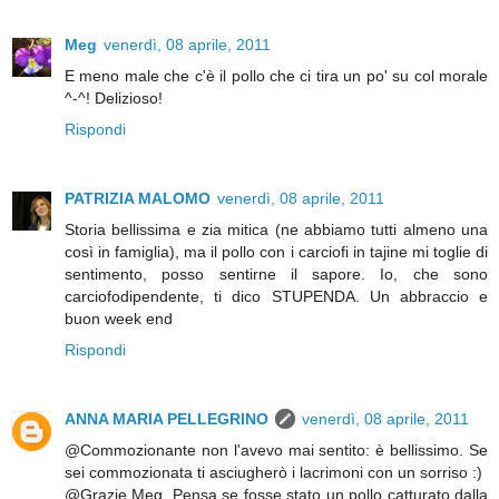
Meg
venerdì, 08 aprile, 2011
E meno male che c'è il pollo che ci tira un po' su col morale
^-^! Delizioso!
Rispondi
PATRIZIA MALOMO
venerdì, 08 aprile, 2011
Storia bellissima e zia mitica (ne abbiamo tutti almeno una
così in famiglia), ma il pollo con i carciofi in tajine mi toglie di
sentimento, posso sentirne il sapore. Io, che sono
carciofodipendente, ti dico STUPENDA. Un abbraccio e
buon week end
Rispondi
ANNA MARIA PELLEGRINO
venerdì, 08 aprile, 2011
@Commozionante non l'avevo mai sentito: è bellissimo. Se
sei commozionata ti asciugherò i lacrimoni con un sorriso :)
@Grazie Meg. Pensa se fosse stato un pollo catturato dalla