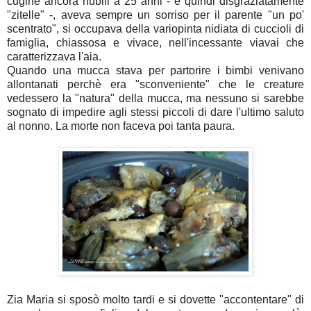
cugine ancora nubili a 25 anni - e quindi disgraziatamente
"zitelle" -, aveva sempre un sorriso per il parente "un po'
scentrato", si occupava della variopinta nidiata di cuccioli di
famiglia, chiassosa e vivace, nell'incessante viavai che
caratterizzava l'aia.
Quando una mucca stava per partorire i bimbi venivano
allontanati perchè era "sconveniente" che le creature
vedessero la "natura" della mucca, ma nessuno si sarebbe
sognato di impedire agli stessi piccoli di dare l'ultimo saluto
al nonno. La morte non faceva poi tanta paura.
Zia Maria si sposò molto tardi e si dovette "accontentare" di