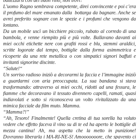
battezzarsi con del buon vino, non trovi?”
L’uomo Ragno sembrava competente, direi convincente e poi c’era
il profumo del mare emanato dalla bottarga da bagnare. Anche se
avrei preferito sognare con le spezie e i profumi che vengono da
lontano.
Da un mobile uscì un bicchiere piccolo, rubato al corredo di una
bambola, e venne riempito più e più volte. Ballavano davanti ai
miei occhi etichette nere con grafiti rossi e blu, stemmi araldici,
scritte logorate dal tempo, bottiglie dalla forma asimmetrica e
ricoperte da una rete metallica o con simpatici signori baffuti e
invitanti signorine discinte.
“Salute!“
Un sorriso radioso iniziò a decorarmi la faccia e l’immagine iniziò
a guardarmi con aria preoccupata. La sua bandana si stava
trasformando: attraverso ai miei occhi, ridotti ad una fessura, le
fiamme che decoravano il tessuto divennero capelli, ramati, quasi
indiavolati e sotto si riconosceva un volto rivitalizzato da una
mimica facciale da film muto. Mamma.
“Mamma?!”
“Ah, Tesoro! Finalmente! Quella cretina di tua sorella ha voluto
vedere che effetto faceva il vino su di te ed ha aperto le bottiglie di
mezza cantina! Ah, ma aspetta che la metto in punizione!
Dovranno liberarla i MA-RI-NE-S! Amooooooore, che spavento ci