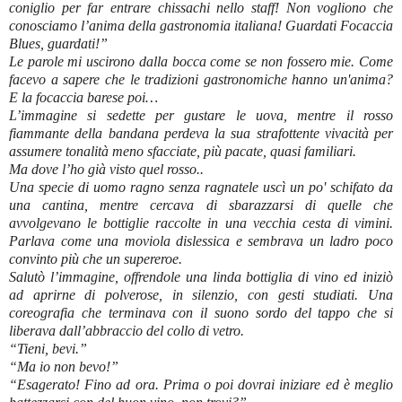
coniglio per far entrare chissachi nello staff! Non vogliono che
conosciamo l’anima della gastronomia italiana! Guardati Focaccia
Blues, guardati!”
Le parole mi uscirono dalla bocca come se non fossero mie. Come
facevo a sapere che le tradizioni gastronomiche hanno un'anima?
E la focaccia barese poi…
L’immagine si sedette per gustare le uova, mentre il rosso
fiammante della bandana perdeva la sua strafottente vivacità per
assumere tonalità meno sfacciate, più pacate, quasi familiari.
Ma dove l’ho già visto quel rosso..
Una specie di uomo ragno senza ragnatele uscì un po' schifato da
una cantina
, mentre cercava di sbarazzarsi di quelle che
avvolgevano le bottiglie raccolte in una vecchia cesta di vimini.
Parlava come una moviola dislessica e sembrava un ladro poco
convinto più che un supereroe.
Salutò l’immagine, offrendole una linda bottiglia di vino ed iniziò
ad aprirne di polverose, in silenzio, con gesti studiati. Una
coreografia che terminava con il suono sordo del tappo che si
liberava dall’abbraccio del collo di vetro.
“Tieni, bevi.”
“Ma io non bevo!”
“Esagerato! Fino ad ora. Prima o poi dovrai iniziare ed è meglio