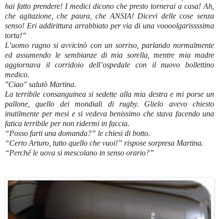
hai fatto prendere! I medici dicono che presto tornerai a casa! Ah,
che agitazione, che paura, che ANSIA! Dicevi delle cose senza
senso! Eri addirittura arrabbiato per via di una voooolgarissssima
torta!”
L’uomo ragno si avvicinò con un sorriso, parlando normalmente
ed assumendo le sembianze di mia sorella, mentre mia madre
aggiornava il corridoio dell’ospedale con il nuovo bollettino
medico.
"Ciao" salutò Martina.
La terribile consanguinea si sedette alla mia destra e mi porse un
pallone, quello dei mondiali di rugby. Glielo avevo chiesto
inutilmente per mesi e si vedeva benissimo che stava facendo una
fatica terribile per non ridermi in faccia.
“Posso farti una domanda?” le chiesi di botto.
“Certo Arturo, tutto quello che vuoi!” rispose sorpresa Martina.
“Perché le uova si mescolano in senso orario?”