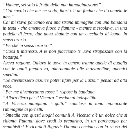
“Vattene, sei solo il frutto della mia immaginazione!”
“Col cavolo che me ne vado, fuori c’è un freddo che ti congela le
idee.”
Chi mi stava parlando era una strana immagine con una bandana
in testa - che emetteva fuoco e fiamme - mentre mescolava, in una
padella di ferro, due uova sbattute con un cucchiaio di legno. In
senso orario.
“Perché in senso orario?”
“Cosa ti interessa. A te non piacciono le uova strapazzate con la
bottarga.”
Aveva ragione. Odiavo le uova in genere tranne quelle di quaglia
con le quali preparavo, alternandole alle mozzarelline, anemici
spiedini.
“Se diventassero azzurre potrei tifare per la Lazio!” pensai ad alta
voce.
“Per me diventeranno rosse.” rispose la bandana.
“Allora tiferò per il Vicenza.” esclamai indispettito.
“A Vicenza mangiano i gatti.” concluse in tono monocorde
l'immagine ai fornelli.
“Smettila con questi luoghi comuni! A Vicenza c’è un dolce che si
chiama Putana: dove credi lo preparino, in un parcheggio per
scambisti?! E ricordati Bigazzi: l'hanno cacciato con la scusa del