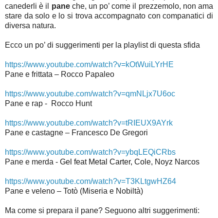
canederli è il
pane
che, un po’ come il prezzemolo, non ama
stare da solo e lo si trova accompagnato con companatici di
diversa natura.
Ecco un po’ di suggerimenti per la playlist di questa sfida
https://www.youtube.com/watch?v=kOtWuiLYrHE
Pane e frittata – Rocco Papaleo
https://www.youtube.com/watch?v=qmNLjx7U6oc
Pane e rap -
Rocco Hunt
https://www.youtube.com/watch?v=tRIEUX9AYrk
Pane e castagne – Francesco De Gregori
https://www.youtube.com/watch?v=ybqLEQiCRbs
Pane e merda -
Gel feat Metal Carter, Cole, Noyz Narcos
https://www.youtube.com/watch?v=T3KLtgwHZ64
Pane e veleno – Totò (Miseria e Nobiltà)
Ma come si prepara il pane? Seguono altri suggerimenti: