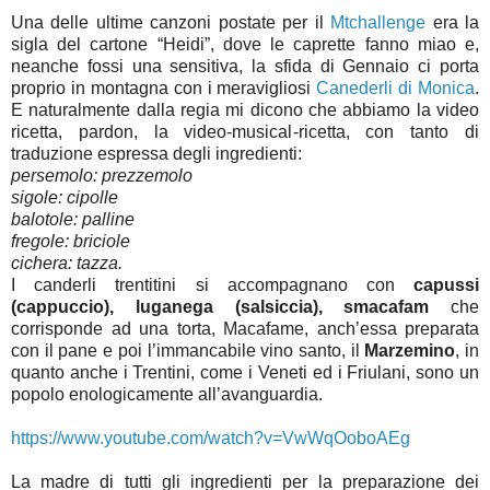
Una delle ultime canzoni postate per il
Mtchallenge
era la
sigla del cartone “Heidi”, dove le caprette fanno miao e,
neanche fossi una sensitiva, la sfida di Gennaio ci porta
proprio in montagna con i meravigliosi
Canederli di Monica
.
E naturalmente dalla regia mi dicono che abbiamo la video
ricetta, pardon, la video-musical-ricetta, con tanto di
traduzione espressa degli ingredienti:
persemolo: prezzemolo
sigole: cipolle
balotole: palline
fregole: briciole
cichera: tazza.
I canderli trentitini si accompagnano con
capussi
(cappuccio), luganega (salsiccia), smacafam
che
corrisponde ad una torta, Macafame, anch’essa preparata
con il pane e poi l’immancabile vino santo, il
Marzemino
, in
quanto anche i Trentini, come i Veneti ed i Friulani, sono un
popolo enologicamente all’avanguardia.
https://www.youtube.com/watch?v=VwWqOoboAEg
La madre di tutti gli ingredienti per la preparazione dei