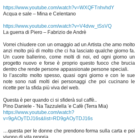
https://www.youtube.com/watch?v=WXQFTnhvhdY
Acqua e sale – Mina e Celentano
https://www.youtube.com/watch?v=V4dvw_tSsVQ
La guerra di Piero – Fabrizio de Andrè
Vorrei chiudere con un omaggio ad un Artista che amo molto
anzi molto più di molto che ci ha lasciato qualche giorno fa.
Un cuore ballerino, come molti di noi, ed ogni giorno un
progetto nuovo e forse è proprio questo fuoco che brucia
dentro che rende persone appassionate persone speciali.
Io l’ascolto molto spesso, quasi ogni giorno e con le sue
note sono nati molti dei personaggi che poi cucinano le
ricette per la sfida più viva del web.
Questa è per quando ci si sfiderà sul caffè..
Pino Daniele - 'Na Tazzulella 'e Cafè (Terra Mia)
https://www.youtube.com/watch?
v=9gAOyTDJ16s&list=RD9gAOyTDJ16s
…questa per le donne che prendono forma sulla carta e poi
vivono di vita propria…