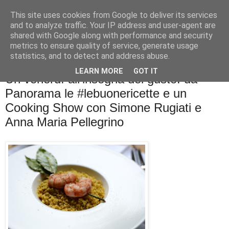
This site uses cookies from Google to deliver its services
La cucina di QB
and to analyze traffic. Your IP address and user-agent are
shared with Google along with performance and security
metrics to ensure quality of service, generate usage
Se l'uomo è ciò che mangia il cuoco è ciò che cucina?
statistics, and to detect and address abuse.
LEARN MORE
GOT IT
Un venerdì all'insegna del gusto: da
Panorama le #lebuonericette e un
Cooking Show con Simone Rugiati e
Anna Maria Pellegrino