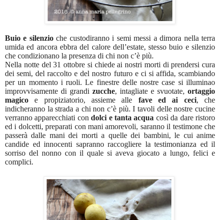
Buio e silenzio
che custodiranno i semi messi a dimora nella terra
umida ed ancora ebbra del calore dell’estate, stesso buio e silenzio
che condizionano la presenza di chi non c’è più.
Nella notte del 31 ottobre si chiede ai nostri morti di prendersi cura
dei semi, del raccolto e del nostro futuro e ci si affida, scambiando
per un momento i ruoli. Le finestre delle nostre case si illuminao
improvvisamente di grandi
zucche
, intagliate e svuotate,
ortaggio
magico
e propiziatorio, assieme alle
fave ed ai ceci
, che
indicheranno la strada a chi non c’è più. I tavoli delle nostre cucine
verranno apparecchiati con
dolci e tanta acqua
così da dare ristoro
ed i dolcetti, preparati con mani amorevoli, saranno il testimone che
passerà dalle mani dei morti a quelle dei bambini, le cui anime
candide ed innocenti sapranno raccogliere la testimonianza ed il
sorriso del nonno con il quale si aveva giocato a lungo, felici e
complici.