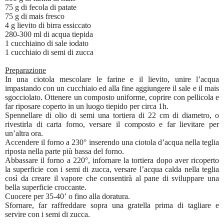
75 g di fecola di patate
75 g di mais fresco
4 g lievito di birra essiccato
280-300 ml di acqua tiepida
1 cucchiaino di sale iodato
1 cucchiaio di semi di zucca
Preparazione
In una ciotola mescolare le farine e il lievito, unire l’acqua
impastando con un cucchiaio ed alla fine aggiungere il sale e il mais
sgocciolato. Ottenere un composto uniforme, coprire con pellicola e
far riposare coperto in un luogo tiepido per circa 1h.
Spennellare di olio di semi una tortiera di 22 cm di diametro, o
rivestirla di carta forno, versare il composto e far lievitare per
un’altra ora.
Accendere il forno a 230° inserendo una ciotola d’acqua nella teglia
riposta nella parte più bassa del forno.
Abbassare il forno a 220°, infornare la tortiera dopo aver ricoperto
la superficie con i semi di zucca, versare l’acqua calda nella teglia
così da creare il vapore che consentirà al pane di sviluppare una
bella superficie croccante.
Cuocere per 35-40’ o fino alla doratura.
Sfornare, far raffreddare sopra una gratella prima di tagliare e
servire con i semi di zucca.