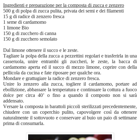
Ingredienti e preparazione per la composta di zucca e zenzero
500 g di polpa di zucca pulita, privata dei semi e dei filamenti
15 g di radice di zenzero fresca
1 seme di cardamomo
1 limone Bio
150 g di zucchero di canna
150 g di zucchero semolato
Dal limone ottenere il succo e le zeste.
Tagliare la polpa della zucca a pezzettini regolari e trasferirla in una
casseruola, unire entrambi gli zuccheri, le zeste, la bacca di
cardamomo aperta ed il succo di mezzo limone, coprire con della
pellicola da cucina e fate riposare per qualche ora.
Mondare e grattugiare la radice di zenzero fresca.
Unire lo zenzero alla zucca, togliere il cardamomo, portare ad
ebollizione, abbassare la temperatura e continuare la cottura a fuoco
dolce per circa 40’ o fino a quando il composto non si sarà
addensato.
Versare la composta in barattoli piccoli sterilizzati precedentemente,
chiudere con un coperchio pulito, capovolgere così da ottenere
naturalmente il sottovuoto e conservare al buio un paio di settimane
prima di consumarla.