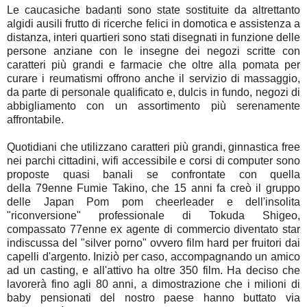
Le caucasiche badanti sono state sostituite da altrettanto
algidi ausili frutto di ricerche felici in domotica e assistenza a
distanza, interi quartieri sono stati disegnati in funzione delle
persone anziane con le insegne dei negozi scritte con
caratteri più grandi e farmacie che oltre alla pomata per
curare i reumatismi offrono anche il servizio di massaggio,
da parte di personale qualificato e, dulcis in fundo, negozi di
abbigliamento con un assortimento più serenamente
affrontabile.
Quotidiani che utilizzano caratteri più grandi, ginnastica free
nei parchi cittadini, wifi accessibile e corsi di computer sono
proposte quasi banali se confrontate con quella
della 79enne Fumie Takino, che 15 anni fa creò il gruppo
delle Japan Pom pom cheerleader e dell'insolita
"riconversione" professionale di Tokuda Shigeo,
compassato 77enne ex agente di commercio diventato star
indiscussa del "silver porno" ovvero film hard per fruitori dai
capelli d'argento. Iniziò per caso, accompagnando un amico
ad un casting, e all'attivo ha oltre 350 film. Ha deciso che
lavorerà fino agli 80 anni, a dimostrazione che i milioni di
baby pensionati del nostro paese hanno buttato via