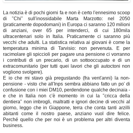
La notizia è di pochi giorni fa e non è certo l'ennesimo scoop
di "Chi" sull'inossidabile Marta Marzotto: nel 2050
(praticamente dopodomani) in Europa ci saranno 120 milioni
di anziani, over 65 per intenderci, di cui 180mila
ultracentenari solo in Italia. Praticamente ci saranno più
vecchi che adulti. La statistica relativa ai giovani è come la
temperatura minima di Tarvisio: non pervenuta. E per
racimolare gli spiccioli per pagare una pensione ci vorranno
i contributi di un precario, di un sottooccupato e di un
extracomunitario (per tutti quei lavori che gli autoctoni non
vogliono svolgere).
E io che mi stavo già pregustando (fra vent'anni) la non-
pensione - visto che all'Inps sembra abbiano fatto un po' di
confusione con i miei DM10, perdendone qualche decinaia -
e che in Italia non c'è momento in cui la "cricca della
dentiera" non imbrogli, maltratti e ignori decine di vecchi al
giorno, leggo che in Giappone, terra che conta tanti arzilli
abitanti come il nostro paese, anziano vuol dire felice.
Perché quello che per noi è un problema per altri diventa
business.