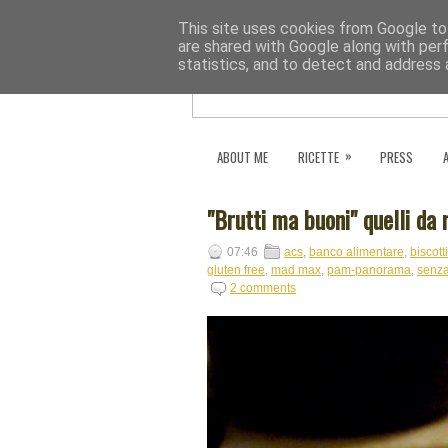
This site uses cookies from Google to 
are shared with Google along with per
statistics, and to detect and address 
»
ABOUT ME
RICETTE
PRESS
"Brutti ma buoni" quelli da
07:46
acs
,
banco alimentare
,
biscotti
gluten free
,
mad max
,
pam-panorama
,
senza
2 comments