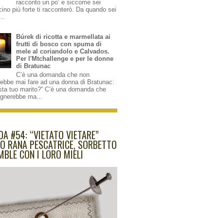
racconto un po’ e siccome sei
cino più forte ti racconterò. Da quando sei
...
Búrek di ricotta e marmellata ai
frutti di bosco con spuma di
mele al coriandolo e Calvados.
Per l'Mtchallenge e per le donne
di Bratunac
C’è una domanda che non
rebbe mai fare ad una donna di Bratunac:
sta tuo marito?” C’è una domanda che
ognerebbe ma...
DA #54: “VIETATO VIETARE”
O RANA PESCATRICE, SORBETTO
MBLE CON I LORO MIELI