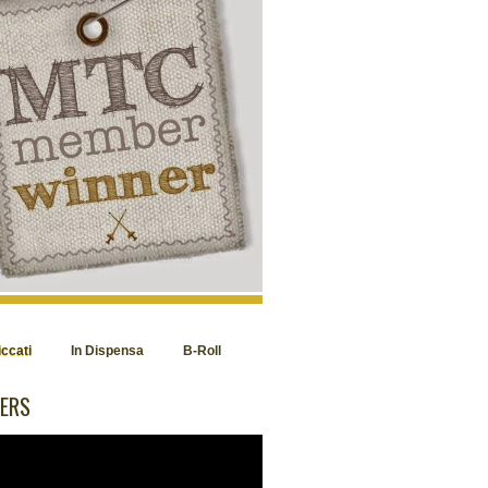
iccati
In Dispensa
B-Roll
ERS