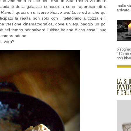
mbe vedemmo la luce nel 1966. In Star Trek la visione è
molto vi
 abitanti della galassia conosciuta sono rappresentati e
arrivato 
 Pianeti
, quasi un universo
Peace and Love
ed anche qui
ticipato la realtà non solo con il telefonino a cozza e il
ima versione cinematografica, dove un equipaggio un po'
oso nel tempo per salvare l'ultima balena e con essa il suo
rno comprendono.
e, vero?
bisogne
“ Come 
non bis
LA SFI
OVVER
E CRU