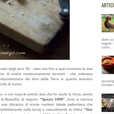
ARTIC
dietro a
segreti 
comu...
errestri degli anni '50 - visto che fino a quel momento le due
eno di eventi mostruosamente terrestri - che volevano
 impossessarsi dei beni della Terra in quanto avevano
assomigl
nulla di nuovo.
l'estate 
nto, e con essa le uniche due che ho avuto la forza, anche
 di Beautiful, di seguire:
"Spazio 1999"
, dove si narrava
una discarica di scorie nucleari (letale pattumiera che
perfettamente sulla terra) e naturalmente la mitica
"Star