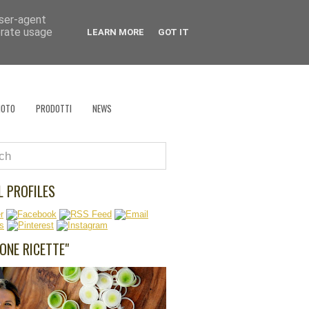
user-agent
 che cucina?
erate usage
LEARN MORE
GOT IT
EVENTI
RÉCLAME
RICETTA VAGABONDA
HOTO
PRODOTTI
NEWS
L PROFILES
UONE RICETTE"