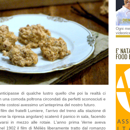
Ogni mes
videorice
E' NAT
FOOD 
icipasse di qualche lustro quello che poi la realtà ci
n una comoda poltrona circondati da perfetti sconosciuti e
e costosi avessimo un'anteprima del nostro futuro.
lm dei fratelli Lumiere, l'arrivo del treno alla stazione di
forse la ripresa angolare) scatenò il panico in sala, facendo
ovarsi in mezzo alle rotaie. L'anno prima Verne aveva
nel 1902 il film di Méliès liberamente tratto dal romanzo