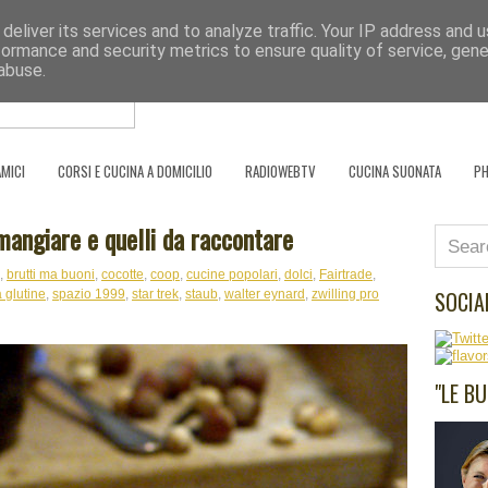
deliver its services and to analyze traffic. Your IP address and 
Se l'uomo è ciò che mangia, il cuoco è ciò
formance and security metrics to ensure quality of service, gen
abuse.
HOME PAGE
SCRIVO PER
PARTNER
AMICI
CORSI E CUCINA A DOMICILIO
RADIOWEBTV
CUCINA SUONATA
P
 mangiare e quelli da raccontare
,
brutti ma buoni
,
cocotte
,
coop
,
cucine popolari
,
dolci
,
Fairtrade
,
SOCIA
 glutine
,
spazio 1999
,
star trek
,
staub
,
walter eynard
,
zwilling pro
"LE B