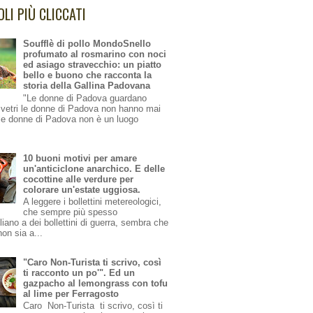
OLI PIÙ CLICCATI
Soufflè di pollo MondoSnello
profumato al rosmarino con noci
ed asiago stravecchio: un piatto
bello e buono che racconta la
storia della Gallina Padovana
"Le donne di Padova guardano
i vetri le donne di Padova non hanno mai
le donne di Padova non è un luogo
10 buoni motivi per amare
un'anticiclone anarchico. E delle
cocottine alle verdure per
colorare un'estate uggiosa.
A leggere i bollettini metereologici,
che sempre più spesso
iano a dei bollettini di guerra, sembra che
non sia a...
"Caro Non-Turista ti scrivo, così
ti racconto un po'". Ed un
gazpacho al lemongrass con tofu
al lime per Ferragosto
Caro Non-Turista ti scrivo, così ti