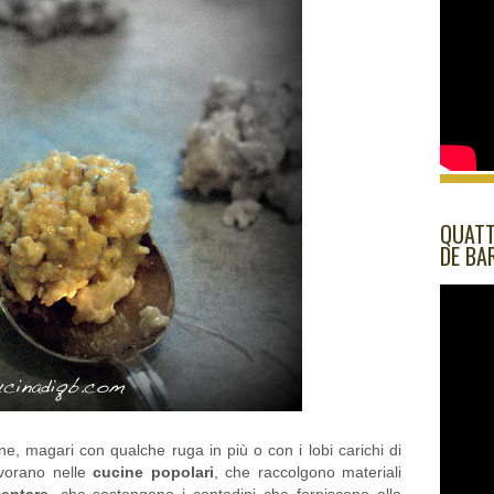
QUATT
DE BA
e, magari con qualche ruga in più o con i lobi carichi di
avorano nelle
cucine popolari
, che raccolgono materiali