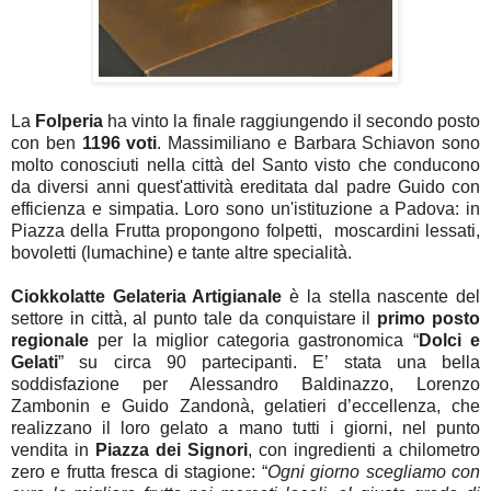
La
Folperia
ha vinto la finale raggiungendo il secondo posto
con ben
1196 voti
. Massimiliano e Barbara Schiavon sono
molto conosciuti nella città del Santo visto che conducono
da diversi anni quest'attività ereditata dal padre Guido con
efficienza e simpatia. Loro sono un'istituzione a Padova: in
Piazza della Frutta propongono folpetti,
moscardini lessati,
bovoletti (lumachine) e tante altre specialità.
Ciokkolatte Gelateria Artigianale
è la stella nascente del
settore in città, al punto tale da conquistare il
primo posto
regionale
per la miglior categoria gastronomica “
Dolci e
Gelati
” su circa 90 partecipanti. E’ stata una bella
soddisfazione per Alessandro Baldinazzo, Lorenzo
Zambonin e Guido Zandonà, gelatieri d’eccellenza, che
realizzano il loro gelato a mano tutti i giorni, nel punto
vendita in
Piazza dei Signori
, con ingredienti a chilometro
zero e frutta fresca di stagione: “
Ogni giorno scegliamo con