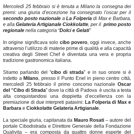
Mercoledì 25 febbraio si è tenuta a Milano la consegna dei
premi: una giuria d’eccezione ha consegnato l'oscar per il
secondo posto nazionale
a
La
Folperia
di Max e Barbara,
e alla
Gelateria Artigianale
Ciokkolatte
, per il
primo posto
regionale
nella categoria “
Dolci e Gelati
”
In origine significava solo
cibo povero
, oggi invece, anche
attraverso l’utilizzo di materie prime di qualità e alla capacità
creativa degli Street Chef è diventata una vera e propria
tradizione gastronomica italiana.
Stiamo parlando del “
cibo di strada
” e in suo onore si è
indetto a
Milano
, presso il Punto Enel in pieno centro città,
mercoledì 25 febbraio il primo concorso nazionale
Oscar
del “Cibo di Strada
” dove la città di Padova è uscita a testa
alta conquistandosi una doppietta d’eccellenza con la
premiazione di due interpreti patavini:
La Folperia di Max e
Barbara
e
Ciokkolatte Gelateria Artigianale
.
La speciale giuria, capitanata da
Mauro Rosati
– autore del
portale Cibodistrada e Direttore Generale della Fondazione
Qualivita – era composta da quattro donne esperte del