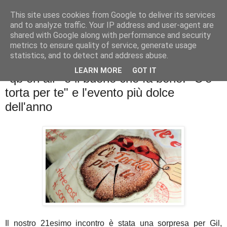
This site uses cookies from Google to deliver its services
La cucina di QB
and to analyze traffic. Your IP address and user-agent are
shared with Google along with performance and security
metrics to ensure quality of service, generate usage
Se l'uomo è ciò che mangia il cuoco è ciò che cucina?
statistics, and to detect and address abuse.
LEARN MORE
GOT IT
"qb on air" e il buono che fa bene: "C'è
torta per te" e l'evento più dolce
dell'anno
Il nostro 21esimo incontro è stata una sorpresa per Gil,