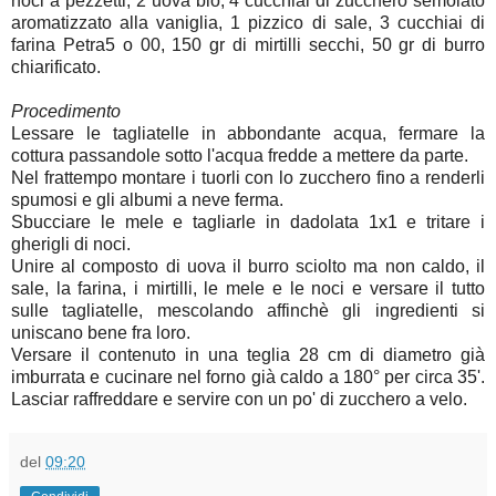
noci a pezzetti, 2 uova bio, 4 cucchiai di zucchero semolato
aromatizzato alla vaniglia, 1 pizzico di sale, 3 cucchiai di
farina Petra5 o 00, 150 gr di mirtilli secchi, 50 gr di burro
chiarificato.
Procedimento
Lessare le tagliatelle in abbondante acqua, fermare la
cottura passandole sotto l'acqua fredde a mettere da parte.
Nel frattempo montare i tuorli con lo zucchero fino a renderli
spumosi e gli albumi a neve ferma.
Sbucciare le mele e tagliarle in dadolata 1x1 e tritare i
gherigli di noci.
Unire al composto di uova il burro sciolto ma non caldo, il
sale, la farina, i mirtilli, le mele e le noci e versare il tutto
sulle tagliatelle, mescolando affinchè gli ingredienti si
uniscano bene fra loro.
Versare il contenuto in una teglia 28 cm di diametro già
imburrata e cucinare nel forno già caldo a 180° per circa 35'.
Lasciar raffreddare e servire con un po' di zucchero a velo.
del
09:20