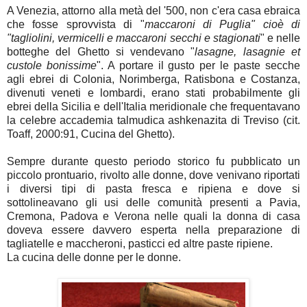
A Venezia, attorno alla metà del '500, non c'era casa ebraica
che fosse sprovvista di "
maccaroni di Puglia" cioè di
"tagliolini, vermicelli e maccaroni secchi e stagionati
" e nelle
botteghe del Ghetto si vendevano "
lasagne, lasagnie et
custole bonissime
". A portare il gusto per le paste secche
agli ebrei di Colonia, Norimberga, Ratisbona e Costanza,
divenuti veneti e lombardi, erano stati probabilmente gli
ebrei della Sicilia e dell'Italia meridionale che frequentavano
la celebre accademia talmudica ashkenazita di Treviso (cit.
Toaff, 2000:91, Cucina del Ghetto).
Sempre durante questo periodo storico fu pubblicato un
piccolo prontuario, rivolto alle donne, dove venivano riportati
i diversi tipi di pasta fresca e ripiena e dove si
sottolineavano gli usi delle comunità presenti a Pavia,
Cremona, Padova e Verona nelle quali la donna di casa
doveva essere davvero esperta nella preparazione di
tagliatelle e maccheroni, pasticci ed altre paste ripiene.
La cucina delle donne per le donne.