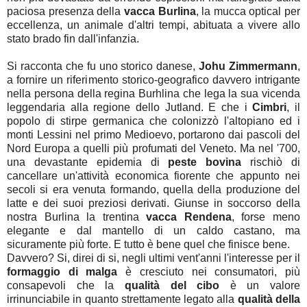
paciosa presenza della
vacca Burlina
, la mucca optical per
eccellenza, un animale d'altri tempi, abituata a vivere allo
stato brado fin dall'infanzia.
Si racconta che fu uno storico danese,
Johu Zimmermann
,
a fornire un riferimento storico-geografico davvero intrigante
nella persona della regina Burhlina che lega la sua vicenda
leggendaria alla regione dello Jutland. E che i
Cimbri
, il
popolo di stirpe germanica che colonizzò l'altopiano ed i
monti Lessini nel primo Medioevo, portarono dai pascoli del
Nord Europa a quelli più profumati del Veneto. Ma nel '700,
una devastante epidemia di
peste bovina
rischiò di
cancellare un'attività economica fiorente che appunto nei
secoli si era venuta formando, quella della produzione del
latte e dei suoi preziosi derivati. Giunse in soccorso della
nostra Burlina la trentina
vacca Rendena
, forse meno
elegante e dal mantello di un caldo castano, ma
sicuramente più forte. E tutto è bene quel che finisce bene.
Davvero? Si, direi di si, negli ultimi vent'anni l'interesse per il
formaggio di malga
è cresciuto nei consumatori, più
consapevoli che la
qualità del cibo
è un valore
irrinunciabile in quanto strettamente legato alla
qualità della