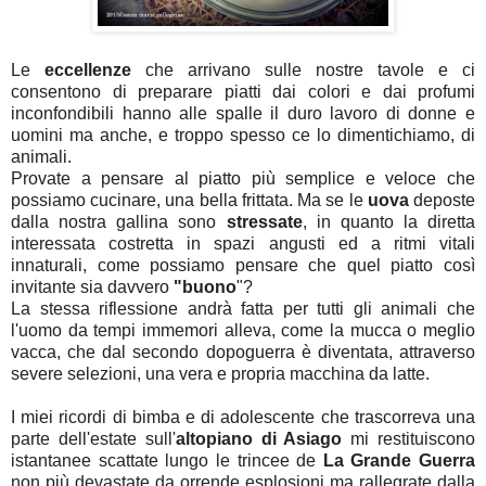
Le
eccellenze
che arrivano sulle nostre tavole e ci
consentono di preparare piatti dai colori e dai profumi
inconfondibili hanno alle spalle il duro lavoro di donne e
uomini ma anche, e troppo spesso ce lo dimentichiamo, di
animali.
Provate a pensare al piatto più semplice e veloce che
possiamo cucinare, una bella frittata. Ma se le
uova
deposte
dalla nostra gallina sono
stressate
, in quanto la diretta
interessata costretta in spazi angusti ed a ritmi vitali
innaturali, come possiamo pensare che quel piatto così
invitante sia davvero
"buono
"?
La stessa riflessione andrà fatta per tutti gli animali che
l'uomo da tempi immemori alleva, come la mucca o meglio
vacca, che dal secondo dopoguerra è diventata, attraverso
severe selezioni, una vera e propria macchina da latte.
I miei ricordi di bimba e di adolescente che trascorreva una
parte dell'estate sull'
altopiano di Asiago
mi restituiscono
istantanee scattate lungo le trincee de
La Grande Guerra
non più devastate da orrende esplosioni ma rallegrate dalla