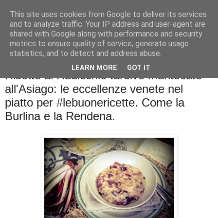
This site uses cookies from Google to deliver its services
La cucina di QB
and to analyze traffic. Your IP address and user-agent are
shared with Google along with performance and security
metrics to ensure quality of service, generate usage
Se l'uomo è ciò che mangia il cuoco è ciò che cucina?
statistics, and to detect and address abuse.
LEARN MORE
GOT IT
Risotto al Radicchio tardivo mantecato
all'Asiago: le eccellenze venete nel
piatto per #lebuonericette. Come la
Burlina e la Rendena.